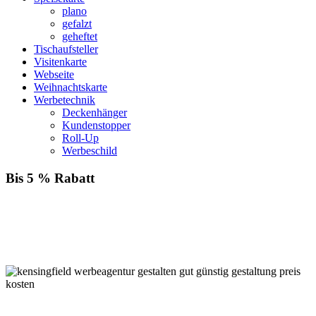
plano
gefalzt
geheftet
Tischaufsteller
Visitenkarte
Webseite
Weihnachtskarte
Werbetechnik
Deckenhänger
Kundenstopper
Roll-Up
Werbeschild
Bis 5 % Rabatt
Für jede Buchung bei KENSINGFIELD, die Sie mit PayPal
bezahlen, gewähren wir Ihnen
bis zu 5 % Rabatt.
Einfach im Warenkorb auswählen!