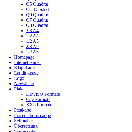
Q5 Quadrat
CD Quadrat
Q6 Quadrat
Q7 Quadrat
Q8 Quadrat
2/3 A4
1/2 A4
1/2 A5
2/3 A6
1/2 A6
Homepage
Internetbanner
Klappkarte
Landingpage
Logo
Newsletter
Plakat
DIN/ISO Formate
City Formate
XXL Formate
Postkarte
Präsentationsmappe
Selfmailer
Übersetzung
Speisekarte