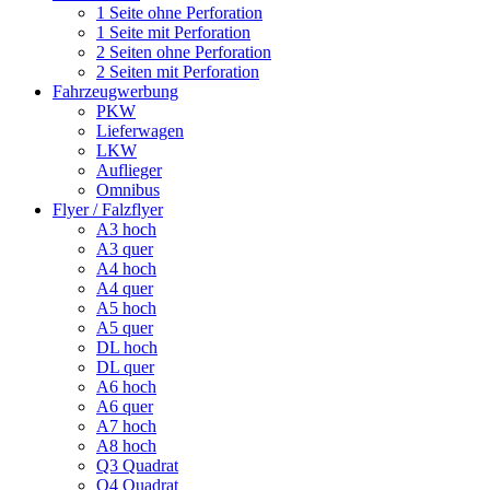
1 Seite ohne Perforation
1 Seite mit Perforation
2 Seiten ohne Perforation
2 Seiten mit Perforation
Fahrzeugwerbung
PKW
Lieferwagen
LKW
Auflieger
Omnibus
Flyer / Falzflyer
A3 hoch
A3 quer
A4 hoch
A4 quer
A5 hoch
A5 quer
DL hoch
DL quer
A6 hoch
A6 quer
A7 hoch
A8 hoch
Q3 Quadrat
Q4 Quadrat