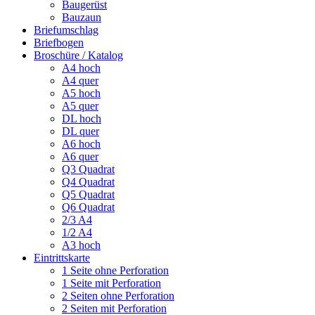
Baugerüst
Bauzaun
Briefumschlag
Briefbogen
Broschüre / Katalog
A4 hoch
A4 quer
A5 hoch
A5 quer
DL hoch
DL quer
A6 hoch
A6 quer
Q3 Quadrat
Q4 Quadrat
Q5 Quadrat
Q6 Quadrat
2/3 A4
1/2 A4
A3 hoch
Eintrittskarte
1 Seite ohne Perforation
1 Seite mit Perforation
2 Seiten ohne Perforation
2 Seiten mit Perforation