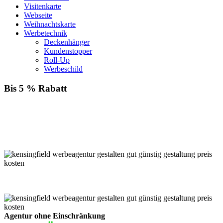
Visitenkarte
Webseite
Weihnachtskarte
Werbetechnik
Deckenhänger
Kundenstopper
Roll-Up
Werbeschild
Bis 5 % Rabatt
Für jede Buchung bei KENSINGFIELD, die Sie mit PayPal
bezahlen, gewähren wir Ihnen
bis zu 5 % Rabatt.
Einfach im Warenkorb auswählen!
Agentur ohne Einschränkung