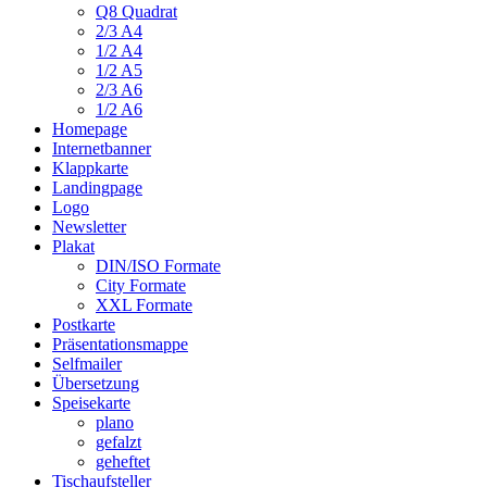
Q8 Quadrat
2/3 A4
1/2 A4
1/2 A5
2/3 A6
1/2 A6
Homepage
Internetbanner
Klappkarte
Landingpage
Logo
Newsletter
Plakat
DIN/ISO Formate
City Formate
XXL Formate
Postkarte
Präsentationsmappe
Selfmailer
Übersetzung
Speisekarte
plano
gefalzt
geheftet
Tischaufsteller