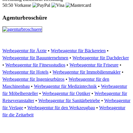
50:50
Vorkasse
Agenturbroschüre
Werbeagentur für Ärzte
•
Werbeagentur für Bäckereien
•
Werbeagentur für Bauunternehmen
•
Werbeagentur für Dachdecker
•
Werbeagentur für Fitnessstudios
•
Werbeagentur für Friseure
•
Werbeagentur für Hotels
•
Werbeagentur für Immobilienmakler
•
Werbeagentur für Ingenieurbüros
•
Werbeagentur für den
Maschinenbau
•
Werbeagentur für Medizintechnik
•
Werbeagentur
für Möbelhersteller
•
Werbeagentur für Optiker
•
Werbeagentur für
Reiseveranstalter
•
Werbeagentur für Sanitärbetriebe
•
Werbeagentur
für Verlage
•
Werbeagentur für den Werkzeugbau
•
Werbeagentur
für die Zeitarbeit