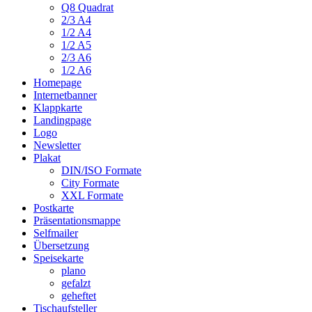
Q8 Quadrat
2/3 A4
1/2 A4
1/2 A5
2/3 A6
1/2 A6
Homepage
Internetbanner
Klappkarte
Landingpage
Logo
Newsletter
Plakat
DIN/ISO Formate
City Formate
XXL Formate
Postkarte
Präsentationsmappe
Selfmailer
Übersetzung
Speisekarte
plano
gefalzt
geheftet
Tischaufsteller