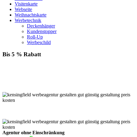
Visitenkarte
Webseite
Weihnachtskarte
Werbetechnik
Deckenhänger
Kundenstopper
Roll-Up
Werbeschild
Bis 5 % Rabatt
Für jede Buchung bei KENSINGFIELD, die Sie mit PayPal
bezahlen, gewähren wir Ihnen
bis zu 5 % Rabatt.
Einfach im Warenkorb auswählen!
Agentur ohne Einschränkung