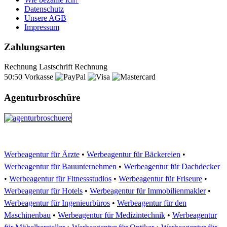
Datenschutz
Unsere AGB
Impressum
Zahlungsarten
Rechnung
Lastschrift
Rechnung
50:50
Vorkasse
Agenturbroschüre
Werbeagentur für Ärzte
•
Werbeagentur für Bäckereien
•
Werbeagentur für Bauunternehmen
•
Werbeagentur für Dachdecker
•
Werbeagentur für Fitnessstudios
•
Werbeagentur für Friseure
•
Werbeagentur für Hotels
•
Werbeagentur für Immobilienmakler
•
Werbeagentur für Ingenieurbüros
•
Werbeagentur für den
Maschinenbau
•
Werbeagentur für Medizintechnik
•
Werbeagentur