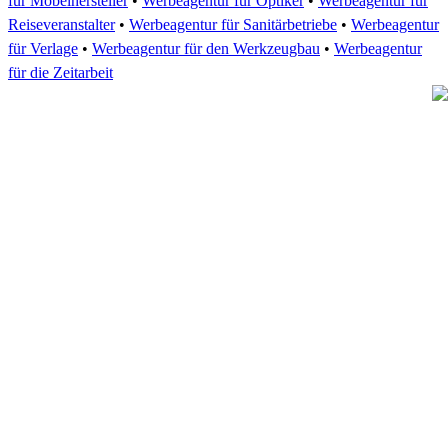
für Möbelhersteller
•
Werbeagentur für Optiker
•
Werbeagentur für
Reiseveranstalter
•
Werbeagentur für Sanitärbetriebe
•
Werbeagentur
für Verlage
•
Werbeagentur für den Werkzeugbau
•
Werbeagentur
für die Zeitarbeit