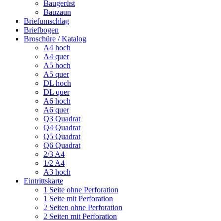
Baugerüst
Bauzaun
Briefumschlag
Briefbogen
Broschüre / Katalog
A4 hoch
A4 quer
A5 hoch
A5 quer
DL hoch
DL quer
A6 hoch
A6 quer
Q3 Quadrat
Q4 Quadrat
Q5 Quadrat
Q6 Quadrat
2/3 A4
1/2 A4
A3 hoch
Eintrittskarte
1 Seite ohne Perforation
1 Seite mit Perforation
2 Seiten ohne Perforation
2 Seiten mit Perforation