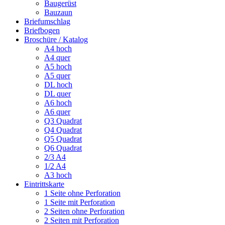
Baugerüst
Bauzaun
Briefumschlag
Briefbogen
Broschüre / Katalog
A4 hoch
A4 quer
A5 hoch
A5 quer
DL hoch
DL quer
A6 hoch
A6 quer
Q3 Quadrat
Q4 Quadrat
Q5 Quadrat
Q6 Quadrat
2/3 A4
1/2 A4
A3 hoch
Eintrittskarte
1 Seite ohne Perforation
1 Seite mit Perforation
2 Seiten ohne Perforation
2 Seiten mit Perforation