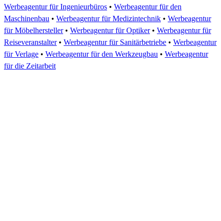
Werbeagentur für Ingenieurbüros
•
Werbeagentur für den
Maschinenbau
•
Werbeagentur für Medizintechnik
•
Werbeagentur
für Möbelhersteller
•
Werbeagentur für Optiker
•
Werbeagentur für
Reiseveranstalter
•
Werbeagentur für Sanitärbetriebe
•
Werbeagentur
für Verlage
•
Werbeagentur für den Werkzeugbau
•
Werbeagentur
für die Zeitarbeit