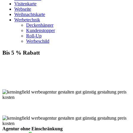
Visitenkarte
Webseite
Weihnachtskarte
Werbetechnik
Deckenhänger
Kundenstopper
Roll-Up
Werbeschild
Bis 5 % Rabatt
Für jede Buchung bei KENSINGFIELD, die Sie mit PayPal
bezahlen, gewähren wir Ihnen
bis zu 5 % Rabatt.
Einfach im Warenkorb auswählen!
Agentur ohne Einschränkung