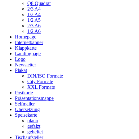
Q8 Quadrat
2/3 A4
1/2 A4
1/2 A5
2/3 A6
1/2 A6
Homepage
Internetbanner
Klappkarte
Landingpage
Logo
Newsletter
Plakat
DIN/ISO Formate
City Formate
XXL Formate
Postkarte
Präsentationsmappe
Selfmailer
Übersetzung
Speisekarte
plano
gefalzt
geheftet
Tischaufsteller