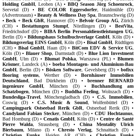
Holding GmbH
, Leoben (A) •
BBQ Season Jörg Schoenrock
,
Seevetal (D) •
BE COLOR Eggersdorfer
, Haidmühle (D)
(Advertronauts) •
Beauty & Wellness Day Spa
, Braunschweig (D)
•
Beck + Beck GbR
, Hannover (D) •
Belvoir Group AG
, Zürich
(CH) •
Bestattungen Stumpf
, Nördlingen (D) •
BestVita
,
Friedrichsdorf (D) •
BIBA Berlin Personaldienstleistungen UG
,
Berlin (D) •
Bildungshaus Schulbuchverlage GmbH
, Köln (D) •
Bildungsverlag EINS GmbH
, Köln (D) •
Bisal GmbH
, Rüdtligen
(CH) •
Bisal GmbH
, Haan (D) •
BitCom EDV & Service UG
,
Köln (D) •
Blauer Shop
, Darmstadt (D) •
Blue Lion Investment
GmbH
, Ulm (D) •
Blumat Polska
, Warszawa (PL) •
Blumen
Krismer
, Landeck (A) •
boeba Montagen- und Aluminium-Bau
GmbH
, Berlin (D) •
Bösken Software
, Gevelsberg (D) •
bofixx
flooring systems
, Werther (D) •
Bornhäuser Immobilien
Deutschland
, Bad Dürkheim (D) •
brenner BERNARD
ingenieure GmbH
, München (D) •
Buchhandlung am
Schatzbogen
, München (D) •
Buddha Feeling
, Wolnzach (D) •
Bundesliga-Travel
, Mönchengladbach (D) •
C.S. Immobilien
,
Coswig (D) •
C.S. Music & Sound
, Wolfenbüttel (D) •
Campingpark Ostseebad Rerik GbR
, Ostseebad Rerik (D) •
Candyland Fabian Stecker
, München (D) •
CDU Hochtaunus
,
Bad Homburg (D) •
Cenatis GmbH
, Köln (D) •
Centre de Santé
Pierre Walda
, Strausberg (D) •
China Mentality Ulrich
Bierbaum
, Milano (I) •
Chresto Verlag
, Schnaittach (D) •
Christian Funke
, Heiden AR (CH) •
Christian Funke