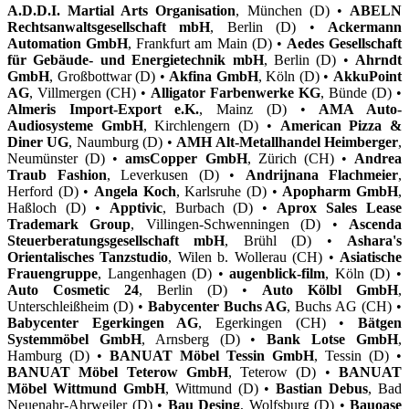
A.D.D.I. Martial Arts Organisation
, München (D) •
ABELN
Rechtsanwaltsgesellschaft mbH
, Berlin (D) •
Ackermann
Automation GmbH
, Frankfurt am Main (D) •
Aedes Gesellschaft
für Gebäude- und Energietechnik mbH
, Berlin (D) •
Ahrndt
GmbH
, Großbottwar (D) •
Akfina GmbH
, Köln (D) •
AkkuPoint
AG
, Villmergen (CH) •
Alligator Farbenwerke KG
, Bünde (D) •
Almeris Import-Export e.K.
, Mainz (D) •
AMA Auto-
Audiosysteme GmbH
, Kirchlengern (D) •
American Pizza &
Diner UG
, Naumburg (D) •
AMH Alt-Metallhandel Heimberger
,
Neumünster (D) •
amsCopper GmbH
, Zürich (CH) •
Andrea
Traub Fashion
, Leverkusen (D) •
Andrijnana Flachmeier
,
Herford (D) •
Angela Koch
, Karlsruhe (D) •
Apopharm GmbH
,
Haßloch (D) •
Apptivic
, Burbach (D) •
Aprox Sales Lease
Trademark Group
, Villingen-Schwenningen (D) •
Ascenda
Steuerberatungsgesellschaft mbH
, Brühl (D) •
Ashara's
Orientalisches Tanzstudio
, Wilen b. Wollerau (CH) •
Asiatische
Frauengruppe
, Langenhagen (D) •
augenblick-film
, Köln (D) •
Auto Cosmetic 24
, Berlin (D) •
Auto Kölbl GmbH
,
Unterschleißheim (D) •
Babycenter Buchs AG
, Buchs AG (CH) •
Babycenter Egerkingen AG
, Egerkingen (CH) •
Bätgen
Systemmöbel GmbH
, Arnsberg (D) •
Bank Lotse GmbH
,
Hamburg (D) •
BANUAT Möbel Tessin GmbH
, Tessin (D) •
BANUAT Möbel Teterow GmbH
, Teterow (D) •
BANUAT
Möbel Wittmund GmbH
, Wittmund (D) •
Bastian Debus
, Bad
Neuenahr-Ahrweiler (D) •
Bau Desing
, Wolfsburg (D) •
Bauoase