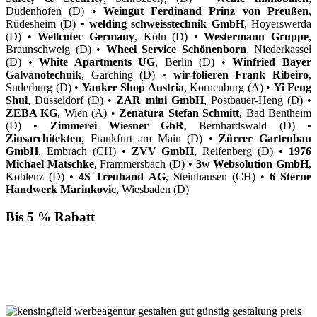
Dudenhofen (D) •
Weingut Ferdinand Prinz von Preußen
,
Rüdesheim (D) •
welding schweisstechnik GmbH
, Hoyerswerda
(D) •
Wellcotec Germany
, Köln (D) •
Westermann Gruppe
,
Braunschweig (D) •
Wheel Service Schönenborn
, Niederkassel
(D) •
White Apartments UG
, Berlin (D) •
Winfried Bayer
Galvanotechnik
, Garching (D) •
wir-folieren Frank Ribeiro
,
Suderburg (D) •
Yankee Shop Austria
, Korneuburg (A) •
Yi Feng
Shui
, Düsseldorf (D) •
ZAR mini GmbH
, Postbauer-Heng (D) •
ZEBA KG
, Wien (A) •
Zenatura Stefan Schmitt
, Bad Bentheim
(D) •
Zimmerei Wiesner GbR
, Bernhardswald (D) •
Zinsarchitekten
, Frankfurt am Main (D) •
Zürrer Gartenbau
GmbH
, Embrach (CH) •
ZVV GmbH
, Reifenberg (D) •
1976
Michael Matschke
, Frammersbach (D) •
3w Websolution GmbH
,
Koblenz (D) •
4S Treuhand AG
, Steinhausen (CH) •
6 Sterne
Handwerk Marinkovic
, Wiesbaden (D)
Bis 5 % Rabatt
Für jede Buchung bei KENSINGFIELD, die Sie mit PayPal
bezahlen, gewähren wir Ihnen
bis zu 5 % Rabatt.
Einfach im Warenkorb auswählen!