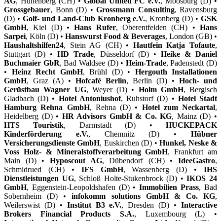
AG
, Hünenberg (CH) •
Global United FC e.V.
, Moosburg (D) •
Grossgebauer
, Bonn (D) •
Grossmann Consulting
, Ravensburg
(D) •
Golf- und Land-Club Kronberg e.V.
, Kronberg (D) •
GSK
GmbH
, Kiel (D) •
Hans Rufer
, Oberentfelden (CH) •
Hans
Sarpei
, Köln (D) •
Hanswurst Food & Beverages
, London (GB) •
Haushaltshilfen24
, Stein AG (CH) •
Hautfein Katja Tofaute
,
Stuttgart (D) •
HD Trade
, Düsseldorf (D) •
Heike & Daniel
Buchmaier GbR
, Bad Waldsee (D) •
Heim-Trade
, Padenstedt (D)
•
Heinz Recht GmbH
, Brühl (D) •
Hergouth Installationen
GmbH
, Graz (A) •
Hofcafé Berlin
, Berlin (D) •
Hoch- und
Gerüstbau Wagner UG
, Weyer (D) •
Holm GmbH
, Bergisch
Gladbach (D) •
Hotel Antoniushof
, Ruhstorf (D) •
Hotel Stadt
Hamburg Rehna GmbH
, Rehna (D) •
Hotel zum Neckartal
,
Heidelberg (D) •
HR Advisors GmbH & Co. KG
, Mainz (D) •
HTS Touristik
, Darmstadt (D) •
HUCKEPACK
Kinderförderung e.V.
, Chemnitz (D) •
Hübner
Versicherungsdienste GmbH
, Euskirchen (D) •
Hunkel, Neske &
Voss Holz- & Mineralstoffverarbeitung GmbH
, Frankfurt am
Main (D) •
Hyposcout AG
, Dübendorf (CH) •
IdeeGastro
,
Schmidrued (CH) •
IFS GmbH
, Wassenberg (D) •
IHS
Dienstleistungen UG
, Schloß Holte-Stukenbrock (D) •
IKOS 24
GmbH
, Eggenstein-Leopoldshafen (D) •
Immobilien Prass
, Bad
Sobernheim (D) •
infokomm solutions GmbH & Co. KG
,
Weilerswist (D) •
Institut B3 e.V.
, Dresden (D) •
Interactive
Brokers Financial Products S.A.
, Luxembourg (L) •