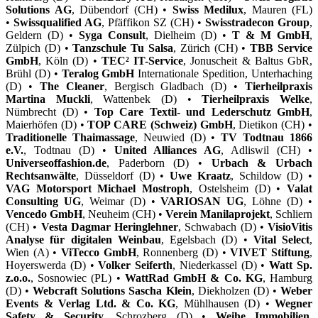
Solutions AG
, Dübendorf (CH) •
Swiss Medilux
, Mauren (FL)
•
Swissqualified AG
, Pfäffikon SZ (CH) •
Swisstradecon Group
,
Geldern (D) •
Syga Consult
, Dielheim (D) •
T & M GmbH
,
Zülpich (D) •
Tanzschule Tu Salsa
, Zürich (CH) •
TBB Service
GmbH
, Köln (D) •
TEC² IT-Service
, Jonuscheit & Baltus GbR,
Brühl (D) •
Teralog GmbH
Internationale Spedition, Unterhaching
(D) •
The Cleaner
, Bergisch Gladbach (D) •
Tierheilpraxis
Martina Muckli
, Wattenbek (D) •
Tierheilpraxis Welke
,
Nümbrecht (D) •
Top Care Textil- und Lederschutz GmbH
,
Maierhöfen (D) •
TOP CARE (Schweiz) GmbH
, Dietikon (CH) •
Traditionelle Thaimassage
, Neuwied (D) •
TV Todtnau 1866
e.V.
, Todtnau (D) •
United Alliances AG
, Adliswil (CH) •
Universeoffashion.de
, Paderborn (D) •
Urbach & Urbach
Rechtsanwälte
, Düsseldorf (D) •
Uwe Kraatz
, Schildow (D) •
VAG Motorsport Michael Mostroph
, Ostelsheim (D) •
Valat
Consulting UG
, Weimar (D) •
VARIOSAN UG
, Löhne (D) •
Vencedo GmbH
, Neuheim (CH) •
Verein Manilaprojekt
, Schliern
(CH) •
Vesta Dagmar Heringlehner
, Schwabach (D) •
VisioVitis
Analyse für digitalen Weinbau
, Egelsbach (D) •
Vital Select
,
Wien (A) •
ViTecco GmbH
, Ronnenberg (D) •
VIVET Stiftung
,
Hoyerswerda (D) •
Volker Seiferth
, Niederkassel (D) •
Watt Sp.
z.o.o.
, Sosnowiec (PL) •
WattRad GmbH & Co. KG
, Hamburg
(D) •
Webcraft Solutions Sascha Klein
, Diekholzen (D) •
Weber
Events & Verlag Ltd. & Co. KG
, Mühlhausen (D) •
Wegner
Safety & Security
, Schrozberg (D) •
Weihe Immobilien
,