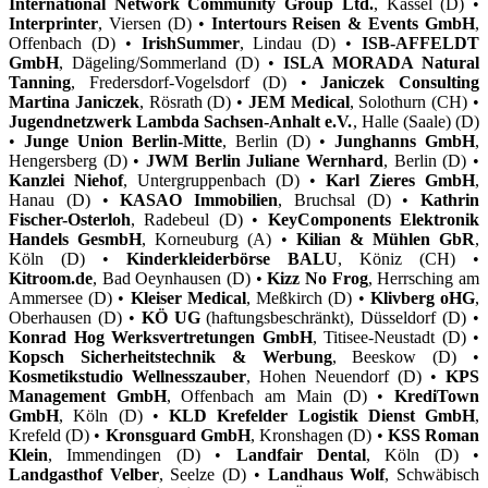
International Network Community Group Ltd.
, Kassel (D) •
Interprinter
, Viersen (D) •
Intertours Reisen & Events GmbH
,
Offenbach (D) •
IrishSummer
, Lindau (D) •
ISB-AFFELDT
GmbH
, Dägeling/Sommerland (D) •
ISLA MORADA Natural
Tanning
, Fredersdorf-Vogelsdorf (D) •
Janiczek Consulting
Martina Janiczek
, Rösrath (D) •
JEM Medical
, Solothurn (CH) •
Jugendnetzwerk Lambda Sachsen-Anhalt e.V.
, Halle (Saale) (D)
•
Junge Union Berlin-Mitte
, Berlin (D) •
Junghanns GmbH
,
Hengersberg (D) •
JWM Berlin Juliane Wernhard
, Berlin (D) •
Kanzlei Niehof
, Untergruppenbach (D) •
Karl Zieres GmbH
,
Hanau (D) •
KASAO Immobilien
, Bruchsal (D) •
Kathrin
Fischer-Osterloh
, Radebeul (D) •
KeyComponents Elektronik
Handels GesmbH
, Korneuburg (A) •
Kilian & Mühlen GbR
,
Köln (D) •
Kinderkleiderbörse BALU
, Köniz (CH) •
Kitroom.de
, Bad Oeynhausen (D) •
Kizz No Frog
, Herrsching am
Ammersee (D) •
Kleiser Medical
, Meßkirch (D) •
Klivberg oHG
,
Oberhausen (D) •
KÖ UG
(haftungsbeschränkt), Düsseldorf (D) •
Konrad Hog Werksvertretungen GmbH
, Titisee-Neustadt (D) •
Kopsch Sicherheitstechnik & Werbung
, Beeskow (D) •
Kosmetikstudio Wellnesszauber
, Hohen Neuendorf (D) •
KPS
Management GmbH
, Offenbach am Main (D) •
KrediTown
GmbH
, Köln (D) •
KLD Krefelder Logistik Dienst GmbH
,
Krefeld (D) •
Kronsguard GmbH
, Kronshagen (D) •
KSS Roman
Klein
, Immendingen (D) •
Landfair Dental
, Köln (D) •
Landgasthof Velber
, Seelze (D) •
Landhaus Wolf
, Schwäbisch