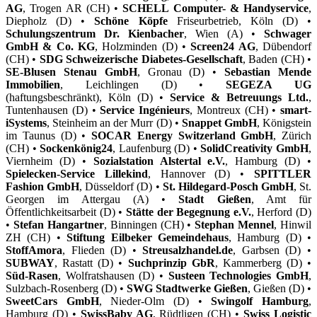
AG
, Trogen AR (CH) •
SCHELL Computer- & Handyservice
,
Diepholz (D) •
Schöne Köpfe
Friseurbetrieb, Köln (D) •
Schulungszentrum Dr. Kienbacher
, Wien (A) •
Schwager
GmbH & Co. KG
, Holzminden (D) •
Screen24 AG
, Dübendorf
(CH) •
SDG Schweizerische Diabetes-Gesellschaft
, Baden (CH) •
SE-Blusen Stenau GmbH
, Gronau (D) •
Sebastian Mende
Immobilien
, Leichlingen (D) •
SEGEZA UG
(haftungsbeschränkt), Köln (D) •
Service & Betreuungs Ltd.
,
Tuntenhausen (D) •
Service Ingénieurs
, Montreux (CH) •
smart-
iSystems
, Steinheim an der Murr (D) •
Snappet GmbH
, Königstein
im Taunus (D) •
SOCAR Energy Switzerland GmbH
, Zürich
(CH) •
Sockenkönig24
, Laufenburg (D) •
SolidCreativity GmbH
,
Viernheim (D) •
Sozialstation Alstertal e.V.
, Hamburg (D) •
Spielecken-Service Lillekind
, Hannover (D) •
SPITTLER
Fashion GmbH
, Düsseldorf (D) •
St. Hildegard-Posch GmbH
, St.
Georgen im Attergau (A) •
Stadt Gießen
, Amt für
Öffentlichkeitsarbeit (D) •
Stätte der Begegnung e.V.
, Herford (D)
•
Stefan Hangartner
, Binningen (CH) •
Stephan Mennel
, Hinwil
ZH (CH) •
Stiftung Eilbeker Gemeindehaus
, Hamburg (D) •
StoffAmora
, Flieden (D) •
Streusalzhandel.de
, Garbsen (D) •
SUBWAY
, Rastatt (D) •
Suchprinzip GbR
, Kammerberg (D) •
Süd-Rasen
, Wolfratshausen (D) •
Susteen Technologies GmbH
,
Sulzbach-Rosenberg (D) •
SWG Stadtwerke Gießen
, Gießen (D) •
SweetCars GmbH
, Nieder-Olm (D) •
Swingolf Hamburg
,
Hamburg (D) •
SwissBaby AG
, Rüdtligen (CH) •
Swiss Logistic