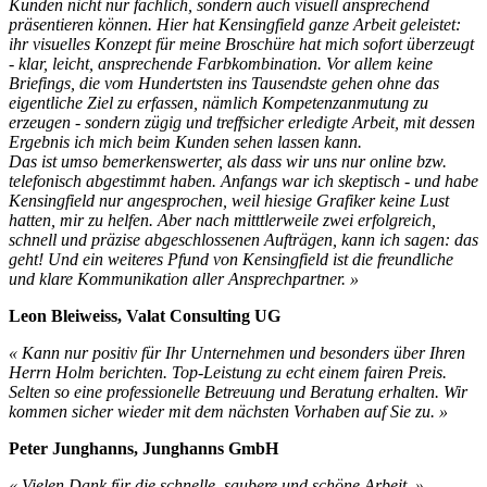
Kunden nicht nur fachlich, sondern auch visuell ansprechend
präsentieren können. Hier hat Kensingfield ganze Arbeit geleistet:
ihr visuelles Konzept für meine Broschüre hat mich sofort überzeugt
- klar, leicht, ansprechende Farbkombination. Vor allem keine
Briefings, die vom Hundertsten ins Tausendste gehen ohne das
eigentliche Ziel zu erfassen, nämlich Kompetenzanmutung zu
erzeugen - sondern zügig und treffsicher erledigte Arbeit, mit dessen
Ergebnis ich mich beim Kunden sehen lassen kann.
Das ist umso bemerkenswerter, als dass wir uns nur online bzw.
telefonisch abgestimmt haben. Anfangs war ich skeptisch - und habe
Kensingfield nur angesprochen, weil hiesige Grafiker keine Lust
hatten, mir zu helfen. Aber nach mitttlerweile zwei erfolgreich,
schnell und präzise abgeschlossenen Aufträgen, kann ich sagen: das
geht! Und ein weiteres Pfund von Kensingfield ist die freundliche
und klare Kommunikation aller Ansprechpartner. »
Leon Bleiweiss, Valat Consulting UG
« Kann nur positiv für Ihr Unternehmen und besonders über Ihren
Herrn Holm berichten. Top-Leistung zu echt einem fairen Preis.
Selten so eine professionelle Betreuung und Beratung erhalten. Wir
kommen sicher wieder mit dem nächsten Vorhaben auf Sie zu. »
Peter Junghanns, Junghanns GmbH
« Vielen Dank für die schnelle, saubere und schöne Arbeit. »