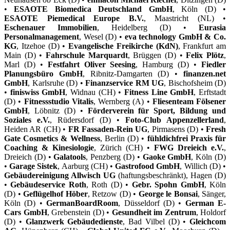
•
ESAOTE Biomedica Deutschland GmbH
, Köln (D) •
ESAOTE Piemedical Europe B.V.
, Maastricht (NL) •
Eschenauer Immobilien
, Heidelberg (D) •
Eurasia
Personalmanagement
, Wesel (D) •
eva technology GmbH & Co.
KG
, Itzehoe (D) •
Evangelische Freikirche (KdN)
, Frankfurt am
Main (D) •
Fahrschule Marquardt
, Brüggen (D) •
Felix Plötz
,
Marl (D) •
Festfahrt Oliver Seesing
, Hamburg (D) •
Fiedler
Planungsbüro GmbH
, Ribnitz-Damgarten (D) •
finanzen.net
GmbH
, Karlsruhe (D) •
Finanzservice RM UG
, Bischofsheim (D)
•
finiswiss GmbH
, Widnau (CH) •
Fitness Line GmbH
, Erftstadt
(D) •
Fitnessstudio Vitalis
, Wernberg (A) •
Fliesenteam Fölsener
GmbH
, Löbnitz (D) •
Förderverein für Sport, Bildung und
Soziales e.V.
, Rüdersdorf (D) •
Foto-Club Appenzellerland
,
Heiden AR (CH) •
FR Fassaden-Rein UG
, Pirmasens (D) •
Fresh
Gate Cosmetics & Wellness
, Berlin (D) •
fühldichfrei Praxis für
Coaching & Kinesiologie
, Zürich (CH) •
FWG Dreieich e.V.
,
Dreieich (D) •
Galatools
, Penzberg (D) •
Gaoke GmbH
, Köln (D)
•
Garage Sistek
, Aarburg (CH) •
Gastrofood GmbH
, Willich (D) •
Gebäudereinigung Allwisch UG
(haftungsbeschränkt), Hagen (D)
•
Gebäudeservice Roth
, Roth (D) •
Gebr. Spohn GmbH
, Köln
(D) •
Geflügelhof Höber
, Retzow (D) •
George le Bonsai
, Sänger,
Köln (D) •
GermanBoardRoom
, Düsseldorf (D) •
German E-
Cars GmbH
, Grebenstein (D) •
Gesundheit im Zentrum
, Holdorf
(D) •
Glanzwerk Gebäudedienste
, Bad Vilbel (D) •
Gleichcom