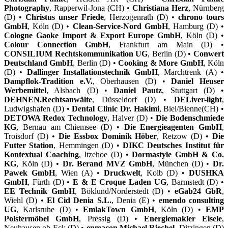
Photography
, Rapperwil-Jona (CH) •
Christiana Herz
, Nürnberg
(D) •
Christus unser Friede
, Herzogenrath (D) •
chrono tours
GmbH
, Köln (D) •
Clean-Service-Nord GmbH
, Hamburg (D) •
Cologne Gaoke Import & Export Europe GmbH
, Köln (D) •
Colour Connection GmbH
, Frankfurt am Main (D) •
CONSILIUM Rechtskommunikation UG
, Berlin (D) •
Conwert
Deutschland GmbH
, Berlin (D) •
Cooking & More GmbH
, Köln
(D) •
Dallinger Installationstechnik GmbH
, Marchtrenk (A) •
Dampflok-Tradition e.V.
, Oberhausen (D) •
Daniel Heuser
Werbemittel
, Alsbach (D) •
Daniel Pautz
, Stuttgart (D) •
DEHNEN.Rechtsanwälte
, Düsseldorf (D) •
DELiver-light
,
Ludwigshafen (D) •
Dental Clinic Dr. Hakimi
, Biel/Bienne(CH) •
DETOWA Redox Technology
, Halver (D) •
Die Bodenschmiede
KG
, Bernau am Chiemsee (D) •
Die Energieagenten GmbH
,
Troisdorf (D) •
Die Essbox Dominik Höber
, Retzow (D) •
Die
Futter Station
, Hemmingen (D) •
DIKC Deutsches Institut für
Kontextual Coaching
, Itzehoe (D) •
Dormastyle GmbH & Co.
KG
, Köln (D) •
Dr. Berand MVZ GmbH
, München (D) •
Dr.
Pawek GmbH
, Wien (A) •
Druckwelt
, Kolb (D) •
DUSHKA
GmbH
, Fürth (D) •
E & E Croque Laden UG
, Barmstedt (D) •
EE Technik GmbH
, Böklund/Norderstedt (D) •
eGab24 GbR
,
Wiehl (D) •
El Cid Denia S.L.
, Denia (E) •
emendo consulting
UG
, Karlsruhe (D) •
EmlakTown GmbH
, Köln (D) •
EMP
Polstermöbel GmbH
, Pressig (D) •
Energiemakler Eisele
,
Neuhausen ob Eck (D) •
enmacon Michael Riechel
, Ditzingen (D)