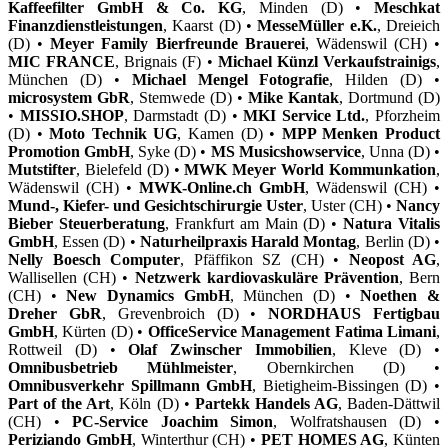
Kaffeefilter GmbH & Co. KG
, Minden (D) •
Meschkat
Finanzdienstleistungen
, Kaarst (D) •
MesseMüller e.K.
, Dreieich
(D) •
Meyer Family Bierfreunde Brauerei
, Wädenswil (CH) •
MIC FRANCE
, Brignais (F) •
Michael Künzl Verkaufstrainigs
,
München (D) •
Michael Mengel Fotografie
, Hilden (D) •
microsystem GbR
, Stemwede (D) •
Mike Kantak
, Dortmund (D)
•
MISSIO.SHOP
, Darmstadt (D) •
MKI Service Ltd.
, Pforzheim
(D) •
Moto Technik UG
, Kamen (D) •
MPP Menken Product
Promotion GmbH
, Syke (D) •
MS Musicshowservice
, Unna (D) •
Mutstifter
, Bielefeld (D) •
MWK Meyer World Kommunkation
,
Wädenswil (CH) •
MWK-Online.ch GmbH
, Wädenswil (CH) •
Mund-, Kiefer- und Gesichtschirurgie Uster
, Uster (CH) •
Nancy
Bieber Steuerberatung
, Frankfurt am Main (D) •
Natura Vitalis
GmbH
, Essen (D) •
Naturheilpraxis Harald Montag
, Berlin (D) •
Nelly Boesch Computer
, Pfäffikon SZ (CH) •
Neopost AG
,
Wallisellen (CH) •
Netzwerk kardiovaskuläre Prävention
, Bern
(CH) •
New Dynamics GmbH
, München (D) •
Noethen &
Dreher GbR
, Grevenbroich (D) •
NORDHAUS Fertigbau
GmbH
, Kürten (D) •
OfficeService Management Fatima Limani
,
Rottweil (D) •
Olaf Zwinscher Immobilien
, Kleve (D) •
Omnibusbetrieb Mühlmeister
, Obernkirchen (D) •
Omnibusverkehr Spillmann GmbH
, Bietigheim-Bissingen (D) •
Part of the Art
, Köln (D) •
Partekk Handels AG
, Baden-Dättwil
(CH) •
PC-Service Joachim Simon
, Wolfratshausen (D) •
Periziando GmbH
, Winterthur (CH) •
PET HOMES AG
, Künten