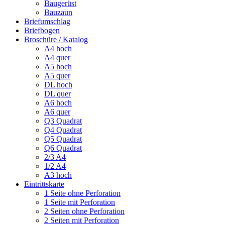
Baugerüst
Bauzaun
Briefumschlag
Briefbogen
Broschüre / Katalog
A4 hoch
A4 quer
A5 hoch
A5 quer
DL hoch
DL quer
A6 hoch
A6 quer
Q3 Quadrat
Q4 Quadrat
Q5 Quadrat
Q6 Quadrat
2/3 A4
1/2 A4
A3 hoch
Eintrittskarte
1 Seite ohne Perforation
1 Seite mit Perforation
2 Seiten ohne Perforation
2 Seiten mit Perforation