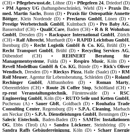
(CH) •
Pflegebewusst.de
, Löhne (D) •
Pflegefeen 24
, Driedorf (D)
•
PM Agency UG
(haftungsbeschränkt), Wiehl (D) •
Praxis Dr.
med. Martin Sachs
, Bonn (D) •
Praxis für Osteopathie Annette
Böttger
, Klein Nordende (D) •
Preclarus GmbH
, Lünen (D) •
Prestige Werbetechnik GmbH
, Kulmbach (D) •
Pro Baby AG
,
Bassersdorf (CH) •
QualiCCare
, Baden (CH) •
R & R Wohnbau
GmbH
, Dresden (D) •
Rackspace International GmbH
, Zürich
(CH) •
Ralf Albrecht
, Murrhardt (D) •
RAPID Leichtbau GmbH
,
Ilsenburg (D) •
Recht Logistik GmbH & Co. KG
, Brühl (D) •
Recht Transport GmbH
, Brühl (D) •
Recycling Services AG
,
Dübendorf (CH) •
REHNERT Beratung für
Managementsysteme
, Fulda (D) •
Respiro Music
, Köln (D) •
Revell Modellbau GmbH & Co. KG
, Bünde (D) •
Rick's Oliver
Wendisch
, Dresden (D) •
Rieckys Pizza
, Halle (Saale) (D) •
RM
Rolf Meuser
, Agentur für Lebensberatung, Schleiden (D) •
Roland
Rechinger GmbH
, Altfraunhofen (D) •
Roman Marty
,
Oberentfelden (CH) •
Route 26 Coffee Stop
, Schöftland (CH) •
rp-rent Veranstaltungstechnik
, Fürstenwalde (D) •
RSC
Engineering GmbH
, Köln (D) •
RUTO Seile und Ketten GmbH
,
Puchenau (A) •
Sauer GbR
, Goldbach (D) •
Rouhafza Trade
Consulting Center
, Regensburg (D) •
S.P.A. Cleaning
, Marbach
am Neckar (D) •
S.P.A. Dienstleistungen GmbH
, Benningen (D) •
Salecic Eistechnik
, Baden-Baden (D) •
SAMTec Installationen
OG
, Ebbs (Tirol) (A) •
Sandra Löckener
, Steinhöring (D) •
Sandra Raffs Gebäudereinigung
, Köln (D) •
Schaer Energie