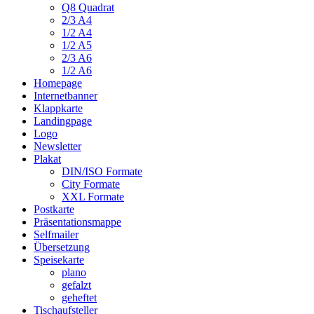
Q8 Quadrat
2/3 A4
1/2 A4
1/2 A5
2/3 A6
1/2 A6
Homepage
Internetbanner
Klappkarte
Landingpage
Logo
Newsletter
Plakat
DIN/ISO Formate
City Formate
XXL Formate
Postkarte
Präsentationsmappe
Selfmailer
Übersetzung
Speisekarte
plano
gefalzt
geheftet
Tischaufsteller