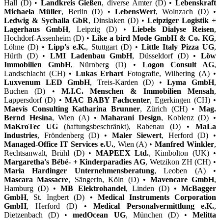
Hall (D) •
Landkreis Gießen
, diverse Ämter (D) •
Lebenskraft
Michaela Müller
, Berlin (D) •
LebensWert
, Wolnzach (D) •
Ledwig & Sychalla GbR
, Dinslaken (D) •
Leipziger Logistik +
Lagerhaus GmbH
, Leipzig (D) •
Liebels Dialyse Reisen
,
Hochdorf-Assenheim (D) •
Like a bird Mode GmbH & Co. KG
,
Löhne (D) •
Lipp's e.K.
, Stuttgart (D) •
Little Italy Pizza UG
,
Hürth (D) •
LMI Ladenbau GmbH
, Düsseldorf (D) •
Löw
Immobilien GmbH
, Nürnberg (D) •
Logon Consult AG
,
Landschlacht (CH) •
Lukas Erhart
Fotografie, Wilhering (A) •
Luxvenum LED GmbH
, Treis-Karden (D) •
Lyma GmbH
,
Buchen (D) •
M.I.C. Menschen & Immobilien Mensah
,
Lappersdorf (D) •
MAC BABY Fachcenter
, Egerkingen (CH) •
Maevis Consulting Katharina Brunner
, Zürich (CH) •
Mag.
Bernd Hesina
, Wien (A) •
Maharani Design
, Koblenz (D) •
MaKroTec UG
(haftungsbeschränkt), Rabenau (D) •
MaLa
Industries
, Fröndenberg (D) •
Maler Siewert
, Herford (D) •
Managed-Office IT Services e.U.
, Wien (A) •
Manfred Winkler
,
Rechtsanwalt, Brühl (D) •
MAPEEX Ltd.
, Kimbolton (UK) •
Margaretha's Bébé- + Kinderparadies AG
, Wetzikon ZH (CH) •
Maria Hardinger Unternehmensberatung
, Leoben (A) •
Mascara Massacre
, Sängerin, Köln (D) •
Mavencare GmbH
,
Hamburg (D) •
MB Elektrohandel
, Linden (D) •
McBagger
GmbH
, St. Ingbert (D) •
Medical Instruments Corporation
GmbH
, Herford (D) •
Medical Personalvermittlung e.K.
,
Dietzenbach (D) •
medOcean UG
, München (D) •
Melitta