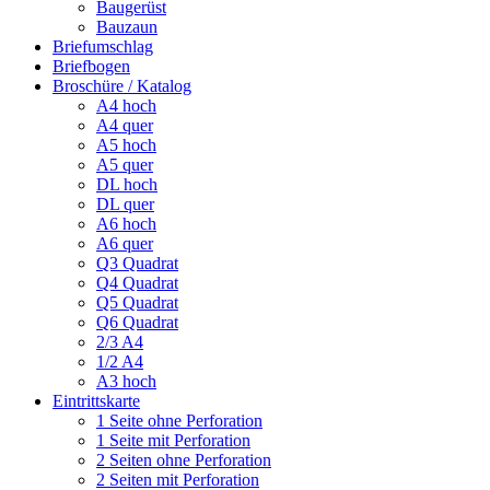
Baugerüst
Bauzaun
Briefumschlag
Briefbogen
Broschüre / Katalog
A4 hoch
A4 quer
A5 hoch
A5 quer
DL hoch
DL quer
A6 hoch
A6 quer
Q3 Quadrat
Q4 Quadrat
Q5 Quadrat
Q6 Quadrat
2/3 A4
1/2 A4
A3 hoch
Eintrittskarte
1 Seite ohne Perforation
1 Seite mit Perforation
2 Seiten ohne Perforation
2 Seiten mit Perforation