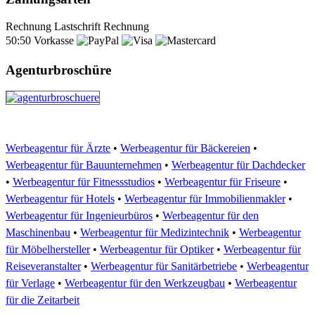
Rechnung
Lastschrift
Rechnung
50:50
Vorkasse
Agenturbroschüre
Werbeagentur für Ärzte
•
Werbeagentur für Bäckereien
•
Werbeagentur für Bauunternehmen
•
Werbeagentur für Dachdecker
•
Werbeagentur für Fitnessstudios
•
Werbeagentur für Friseure
•
Werbeagentur für Hotels
•
Werbeagentur für Immobilienmakler
•
Werbeagentur für Ingenieurbüros
•
Werbeagentur für den
Maschinenbau
•
Werbeagentur für Medizintechnik
•
Werbeagentur
für Möbelhersteller
•
Werbeagentur für Optiker
•
Werbeagentur für
Reiseveranstalter
•
Werbeagentur für Sanitärbetriebe
•
Werbeagentur
für Verlage
•
Werbeagentur für den Werkzeugbau
•
Werbeagentur
für die Zeitarbeit