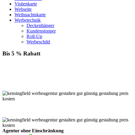
Visitenkarte
Webseite
Weihnachtskarte
Werbetechnik
Deckenhänger
Kundenstopper
Roll-Up
Werbeschild
Bis 5 % Rabatt
Für jede Buchung bei KENSINGFIELD, die Sie mit PayPal
bezahlen, gewähren wir Ihnen
bis zu 5 % Rabatt.
Einfach im Warenkorb auswählen!
Agentur ohne Einschränkung