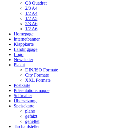
Q8 Quadrat
2/3 A4
1/2 A4
1/2 A5
2/3 A6
1/2 A6
Homepage
Internetbanner
Klappkarte
Landingpage
Logo
Newsletter
Plakat
DIN/ISO Formate
City Formate
XXL Formate
Postkarte
Präsentationsmappe
Selfmailer
Übersetzung
Speisekarte
plano
gefalzt
geheftet
Tischaufsteller