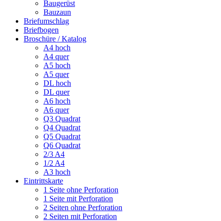
Baugerüst
Bauzaun
Briefumschlag
Briefbogen
Broschüre / Katalog
A4 hoch
A4 quer
A5 hoch
A5 quer
DL hoch
DL quer
A6 hoch
A6 quer
Q3 Quadrat
Q4 Quadrat
Q5 Quadrat
Q6 Quadrat
2/3 A4
1/2 A4
A3 hoch
Eintrittskarte
1 Seite ohne Perforation
1 Seite mit Perforation
2 Seiten ohne Perforation
2 Seiten mit Perforation