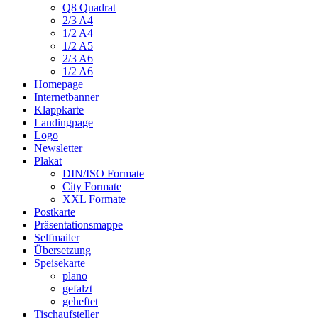
Q8 Quadrat
2/3 A4
1/2 A4
1/2 A5
2/3 A6
1/2 A6
Homepage
Internetbanner
Klappkarte
Landingpage
Logo
Newsletter
Plakat
DIN/ISO Formate
City Formate
XXL Formate
Postkarte
Präsentationsmappe
Selfmailer
Übersetzung
Speisekarte
plano
gefalzt
geheftet
Tischaufsteller