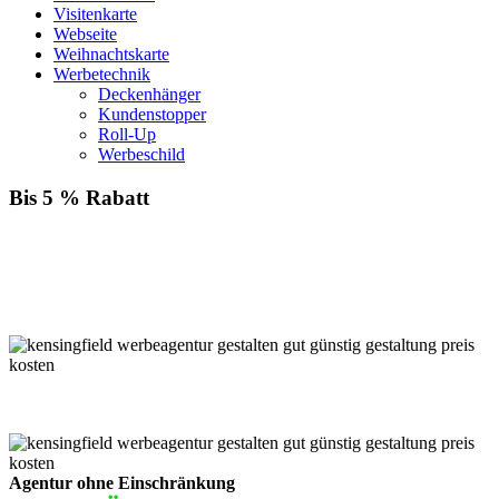
Visitenkarte
Webseite
Weihnachtskarte
Werbetechnik
Deckenhänger
Kundenstopper
Roll-Up
Werbeschild
Bis 5 % Rabatt
Für jede Buchung bei KENSINGFIELD, die Sie mit PayPal
bezahlen, gewähren wir Ihnen
bis zu 5 % Rabatt.
Einfach im Warenkorb auswählen!
Agentur ohne Einschränkung