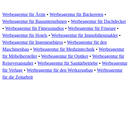
Werbeagentur für Ärzte
•
Werbeagentur für Bäckereien
•
Werbeagentur für Bauunternehmen
•
Werbeagentur für Dachdecker
•
Werbeagentur für Fitnessstudios
•
Werbeagentur für Friseure
•
Werbeagentur für Hotels
•
Werbeagentur für Immobilienmakler
•
Werbeagentur für Ingenieurbüros
•
Werbeagentur für den
Maschinenbau
•
Werbeagentur für Medizintechnik
•
Werbeagentur
für Möbelhersteller
•
Werbeagentur für Optiker
•
Werbeagentur für
Reiseveranstalter
•
Werbeagentur für Sanitärbetriebe
•
Werbeagentur
für Verlage
•
Werbeagentur für den Werkzeugbau
•
Werbeagentur
für die Zeitarbeit