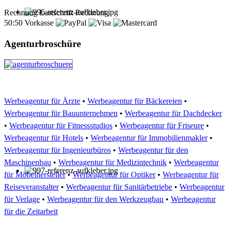
Rechnung
Lastschrift
Rechnung
50:50
Vorkasse
Agenturbroschüre
Werbeagentur für Ärzte
•
Werbeagentur für Bäckereien
•
Werbeagentur für Bauunternehmen
•
Werbeagentur für Dachdecker
•
Werbeagentur für Fitnessstudios
•
Werbeagentur für Friseure
•
Werbeagentur für Hotels
•
Werbeagentur für Immobilienmakler
•
Werbeagentur für Ingenieurbüros
•
Werbeagentur für den
Maschinenbau
•
Werbeagentur für Medizintechnik
•
Werbeagentur
für Möbelhersteller
•
Werbeagentur für Optiker
•
Werbeagentur für
Reiseveranstalter
•
Werbeagentur für Sanitärbetriebe
•
Werbeagentur
für Verlage
•
Werbeagentur für den Werkzeugbau
•
Werbeagentur
für die Zeitarbeit