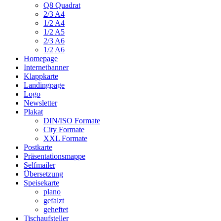
Q8 Quadrat
2/3 A4
1/2 A4
1/2 A5
2/3 A6
1/2 A6
Homepage
Internetbanner
Klappkarte
Landingpage
Logo
Newsletter
Plakat
DIN/ISO Formate
City Formate
XXL Formate
Postkarte
Präsentationsmappe
Selfmailer
Übersetzung
Speisekarte
plano
gefalzt
geheftet
Tischaufsteller