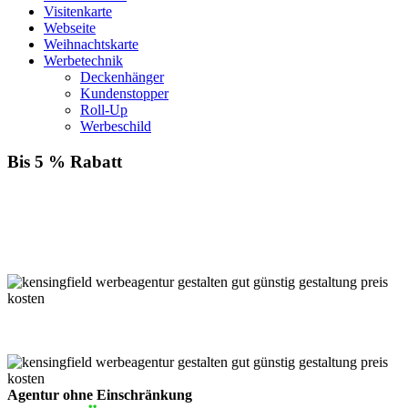
Visitenkarte
Webseite
Weihnachtskarte
Werbetechnik
Deckenhänger
Kundenstopper
Roll-Up
Werbeschild
Bis 5 % Rabatt
Für jede Buchung bei KENSINGFIELD, die Sie mit PayPal
bezahlen, gewähren wir Ihnen
bis zu 5 % Rabatt.
Einfach im Warenkorb auswählen!
Agentur ohne Einschränkung