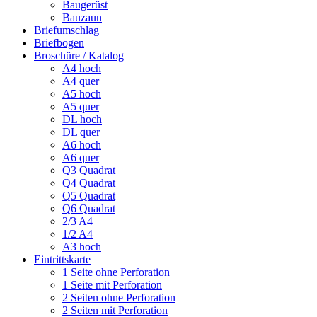
Baugerüst
Bauzaun
Briefumschlag
Briefbogen
Broschüre / Katalog
A4 hoch
A4 quer
A5 hoch
A5 quer
DL hoch
DL quer
A6 hoch
A6 quer
Q3 Quadrat
Q4 Quadrat
Q5 Quadrat
Q6 Quadrat
2/3 A4
1/2 A4
A3 hoch
Eintrittskarte
1 Seite ohne Perforation
1 Seite mit Perforation
2 Seiten ohne Perforation
2 Seiten mit Perforation