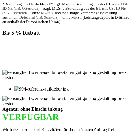
*Bestellung aus
Deutschland
= zzgl. MwSt. / Bestellung aus der
EU
ohne USt-
ID-Nr.
(z.B. Österreich)
= zzgl. MwSt. / Bestellung aus der
EU mit USt-ID-Nr.
(z.B. Österreich)
= ohne MwSt. (Reverse-Charge-Verfahren) / Bestellung
aus
einem
Drittland
(z.B. Schweiz)
= ohne MwSt. (Leistungsexport in Drittland
ausserhalb der Europäischen Union)
Bis 5 % Rabatt
Für jede Buchung bei KENSINGFIELD, die Sie mit PayPal
bezahlen, gewähren wir Ihnen
bis zu 5 % Rabatt.
Einfach im Warenkorb auswählen!
Agentur ohne Einschränkung
VERFÜGBAR
Wir haben ausreichend Kapazitäten für Ihren nächsten Auftrag frei.