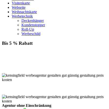
Visitenkarte
Webseite
Weihnachtskarte
Werbetechnik
Deckenhänger
Kundenstopper
Roll-Up
Werbeschild
Bis 5 % Rabatt
Für jede Buchung bei KENSINGFIELD, die Sie mit PayPal
bezahlen, gewähren wir Ihnen
bis zu 5 % Rabatt.
Einfach im Warenkorb auswählen!
Agentur ohne Einschränkung