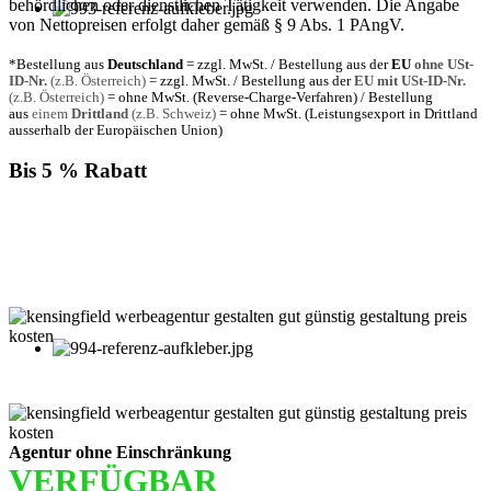
behördlichen oder dienstlichen Tätigkeit verwenden. Die Angabe
von Nettopreisen erfolgt daher gemäß § 9 Abs. 1 PAngV.
*Bestellung aus
Deutschland
= zzgl. MwSt. / Bestellung aus der
EU
ohne USt-
ID-Nr.
(z.B. Österreich)
= zzgl. MwSt. / Bestellung aus der
EU mit USt-ID-Nr.
(z.B. Österreich)
= ohne MwSt. (Reverse-Charge-Verfahren) / Bestellung
aus
einem
Drittland
(z.B. Schweiz)
= ohne MwSt. (Leistungsexport in Drittland
ausserhalb der Europäischen Union)
Bis 5 % Rabatt
Für jede Buchung bei KENSINGFIELD, die Sie mit PayPal
bezahlen, gewähren wir Ihnen
bis zu 5 % Rabatt.
Einfach im Warenkorb auswählen!
Agentur ohne Einschränkung
VERFÜGBAR