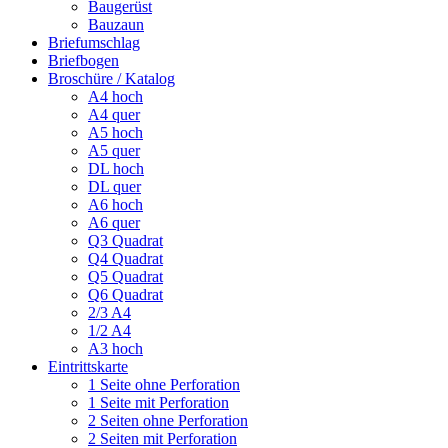
Baugerüst
Bauzaun
Briefumschlag
Briefbogen
Broschüre / Katalog
A4 hoch
A4 quer
A5 hoch
A5 quer
DL hoch
DL quer
A6 hoch
A6 quer
Q3 Quadrat
Q4 Quadrat
Q5 Quadrat
Q6 Quadrat
2/3 A4
1/2 A4
A3 hoch
Eintrittskarte
1 Seite ohne Perforation
1 Seite mit Perforation
2 Seiten ohne Perforation
2 Seiten mit Perforation