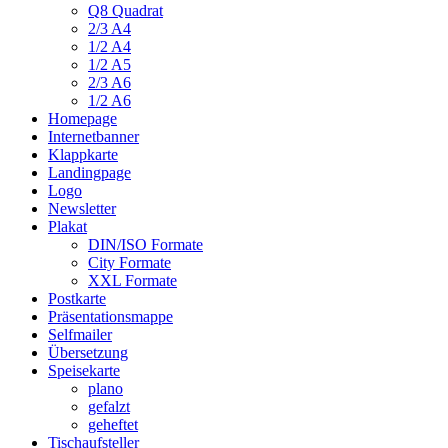
Q8 Quadrat
2/3 A4
1/2 A4
1/2 A5
2/3 A6
1/2 A6
Homepage
Internetbanner
Klappkarte
Landingpage
Logo
Newsletter
Plakat
DIN/ISO Formate
City Formate
XXL Formate
Postkarte
Präsentationsmappe
Selfmailer
Übersetzung
Speisekarte
plano
gefalzt
geheftet
Tischaufsteller