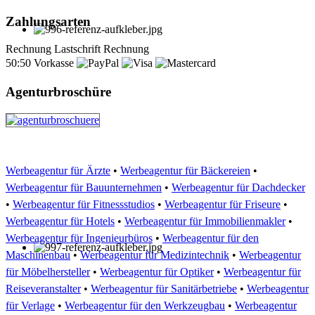
Zahlungsarten
Rechnung
Lastschrift
Rechnung
50:50
Vorkasse
Agenturbroschüre
Werbeagentur für Ärzte
•
Werbeagentur für Bäckereien
•
Werbeagentur für Bauunternehmen
•
Werbeagentur für Dachdecker
•
Werbeagentur für Fitnessstudios
•
Werbeagentur für Friseure
•
Werbeagentur für Hotels
•
Werbeagentur für Immobilienmakler
•
Werbeagentur für Ingenieurbüros
•
Werbeagentur für den
Maschinenbau
•
Werbeagentur für Medizintechnik
•
Werbeagentur
für Möbelhersteller
•
Werbeagentur für Optiker
•
Werbeagentur für
Reiseveranstalter
•
Werbeagentur für Sanitärbetriebe
•
Werbeagentur
für Verlage
•
Werbeagentur für den Werkzeugbau
•
Werbeagentur