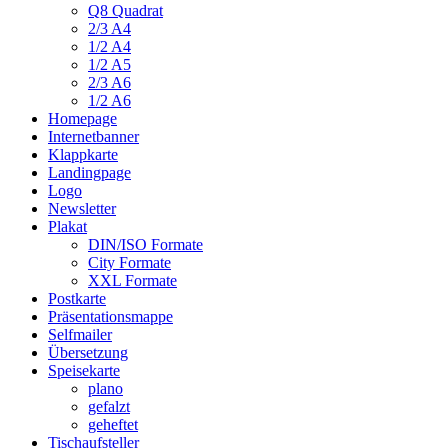
Q8 Quadrat
2/3 A4
1/2 A4
1/2 A5
2/3 A6
1/2 A6
Homepage
Internetbanner
Klappkarte
Landingpage
Logo
Newsletter
Plakat
DIN/ISO Formate
City Formate
XXL Formate
Postkarte
Präsentationsmappe
Selfmailer
Übersetzung
Speisekarte
plano
gefalzt
geheftet
Tischaufsteller