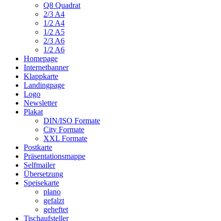
Q8 Quadrat
2/3 A4
1/2 A4
1/2 A5
2/3 A6
1/2 A6
Homepage
Internetbanner
Klappkarte
Landingpage
Logo
Newsletter
Plakat
DIN/ISO Formate
City Formate
XXL Formate
Postkarte
Präsentationsmappe
Selfmailer
Übersetzung
Speisekarte
plano
gefalzt
geheftet
Tischaufsteller