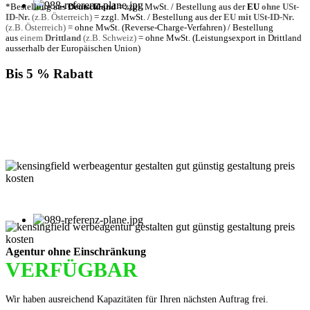
*Bestellung aus
Deutschland
= zzgl. MwSt. / Bestellung aus der
EU
ohne USt-
ID-Nr.
(z.B. Österreich)
= zzgl. MwSt. / Bestellung aus der
EU mit USt-ID-Nr.
(z.B. Österreich)
= ohne MwSt. (Reverse-Charge-Verfahren) / Bestellung
aus
einem
Drittland
(z.B. Schweiz)
= ohne MwSt. (Leistungsexport in Drittland
ausserhalb der Europäischen Union)
Bis 5 % Rabatt
Für jede Buchung bei KENSINGFIELD, die Sie mit PayPal
bezahlen, gewähren wir Ihnen
bis zu 5 % Rabatt.
Einfach im Warenkorb auswählen!
Agentur ohne Einschränkung
VERFÜGBAR
Wir haben ausreichend Kapazitäten für Ihren nächsten Auftrag frei.