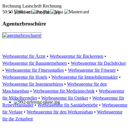
Rechnung
Lastschrift
Rechnung
50:50
Vorkasse
Agenturbroschüre
Werbeagentur für Ärzte
•
Werbeagentur für Bäckereien
•
Werbeagentur für Bauunternehmen
•
Werbeagentur für Dachdecker
•
Werbeagentur für Fitnessstudios
•
Werbeagentur für Friseure
•
Werbeagentur für Hotels
•
Werbeagentur für Immobilienmakler
•
Werbeagentur für Ingenieurbüros
•
Werbeagentur für den
Maschinenbau
•
Werbeagentur für Medizintechnik
•
Werbeagentur
für Möbelhersteller
•
Werbeagentur für Optiker
•
Werbeagentur für
Reiseveranstalter
•
Werbeagentur für Sanitärbetriebe
•
Werbeagentur
für Verlage
•
Werbeagentur für den Werkzeugbau
•
Werbeagentur
für die Zeitarbeit