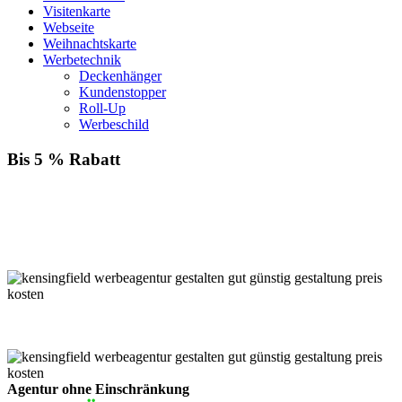
Visitenkarte
Webseite
Weihnachtskarte
Werbetechnik
Deckenhänger
Kundenstopper
Roll-Up
Werbeschild
Bis 5 % Rabatt
Für jede Buchung bei KENSINGFIELD, die Sie mit PayPal
bezahlen, gewähren wir Ihnen
bis zu 5 % Rabatt.
Einfach im Warenkorb auswählen!
Agentur ohne Einschränkung