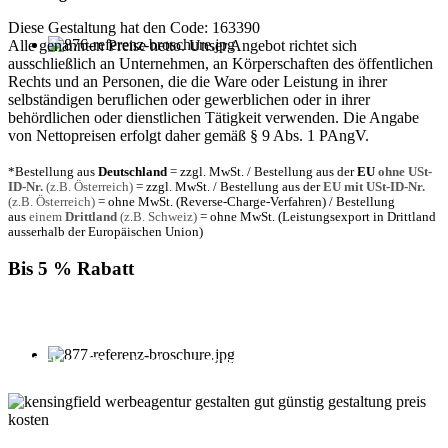
Diese Gestaltung hat den Code: 163390
Alle genannten Preise netto. Unser Angebot richtet sich
ausschließlich an Unternehmen, an Körperschaften des öffentlichen
Rechts und an Personen, die die Ware oder Leistung in ihrer
selbständigen beruflichen oder gewerblichen oder in ihrer
behördlichen oder dienstlichen Tätigkeit verwenden. Die Angabe
von Nettopreisen erfolgt daher gemäß § 9 Abs. 1 PAngV.
*Bestellung aus
Deutschland
= zzgl. MwSt. / Bestellung aus der
EU
ohne USt-
ID-Nr.
(z.B. Österreich)
= zzgl. MwSt. / Bestellung aus der
EU mit USt-ID-Nr.
(z.B. Österreich)
= ohne MwSt. (Reverse-Charge-Verfahren) / Bestellung
aus
einem
Drittland
(z.B. Schweiz)
= ohne MwSt. (Leistungsexport in Drittland
ausserhalb der Europäischen Union)
Bis 5 % Rabatt
Für jede Buchung bei KENSINGFIELD, die Sie mit PayPal
bezahlen, gewähren wir Ihnen
bis zu 5 % Rabatt.
Einfach im Warenkorb auswählen!