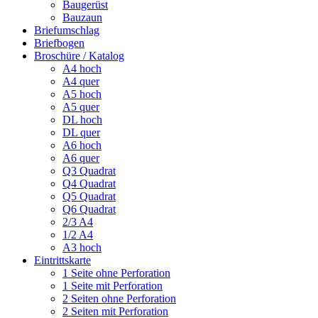
Baugerüst
Bauzaun
Briefumschlag
Briefbogen
Broschüre / Katalog
A4 hoch
A4 quer
A5 hoch
A5 quer
DL hoch
DL quer
A6 hoch
A6 quer
Q3 Quadrat
Q4 Quadrat
Q5 Quadrat
Q6 Quadrat
2/3 A4
1/2 A4
A3 hoch
Eintrittskarte
1 Seite ohne Perforation
1 Seite mit Perforation
2 Seiten ohne Perforation
2 Seiten mit Perforation