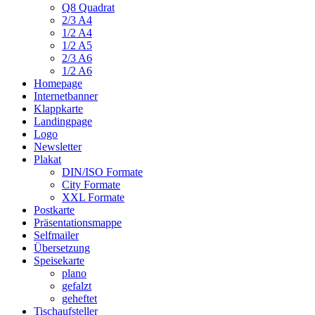
Q8 Quadrat
2/3 A4
1/2 A4
1/2 A5
2/3 A6
1/2 A6
Homepage
Internetbanner
Klappkarte
Landingpage
Logo
Newsletter
Plakat
DIN/ISO Formate
City Formate
XXL Formate
Postkarte
Präsentationsmappe
Selfmailer
Übersetzung
Speisekarte
plano
gefalzt
geheftet
Tischaufsteller