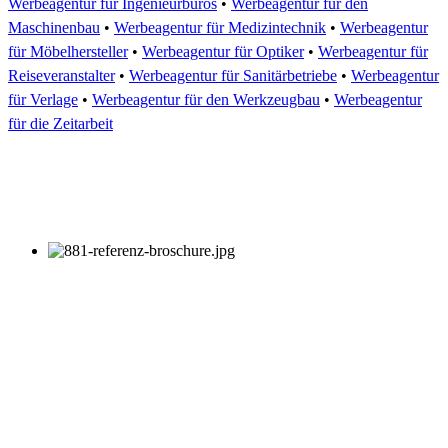
Werbeagentur für Ingenieurbüros
•
Werbeagentur für den
Maschinenbau
•
Werbeagentur für Medizintechnik
•
Werbeagentur
für Möbelhersteller
•
Werbeagentur für Optiker
•
Werbeagentur für
Reiseveranstalter
•
Werbeagentur für Sanitärbetriebe
•
Werbeagentur
für Verlage
•
Werbeagentur für den Werkzeugbau
•
Werbeagentur
für die Zeitarbeit