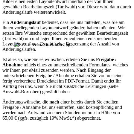
Bilder einen ersten Layoutentwurf innerhalb der von Ihnen
gewählten Bearbeitungszeit (Tarifwahl) vor. Dieser wird dann durch
Änderungsläufe weiterentwickelt.
Ein
Änderungslauf
bedeutet, dass Sie uns mitteilen, was Sie am
Ihnen vorliegenden Layoutentwurf geändert haben möchten. Wir
setzen Ihre Wünsche entsprechend der gewählten Bearbeitungszeit
(Tarifwahl) um und legen Ihnen erneut einen entsprechenden
Layoutentwurf vor. Es gibt keine Begrenzung der Anzahl von
Änderungsläufen.
Ist alles so, wie Sie es wünschen, erteilen Sie uns
Freigabe /
Abnahme
mittels eines zu unterschreibenden Formulares, welches
wir Ihnen per eMail zusenden werden. Nach Eingang der
unterschriebenen Freigabe / Abnahme erhalten Sie von uns eine
fertig vorbereitete Druckdatei im PDF-Format. Damit endet Ihr
Auftrag bei uns, wenn Sie nicht zusätzliche Leistungen (siehe
Auswahl-Box oben) gewählt haben.
Änderungswünsche, die
nach
einer bereits durch Sie erteilten
Freigabe / Abnahme bei uns eintreffen, sind kostenpflichtig und
werden nach Aufwand zu einem Stundenhonorar in Höhe von
65,00 € (ggfs. zuzüglich 19% MwSt.*) abgerechnet.