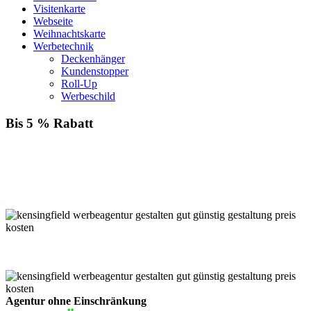
Visitenkarte
Webseite
Weihnachtskarte
Werbetechnik
Deckenhänger
Kundenstopper
Roll-Up
Werbeschild
Bis 5 % Rabatt
Für jede Buchung bei KENSINGFIELD, die Sie mit PayPal
bezahlen, gewähren wir Ihnen
bis zu 5 % Rabatt.
Einfach im Warenkorb auswählen!
Agentur ohne Einschränkung