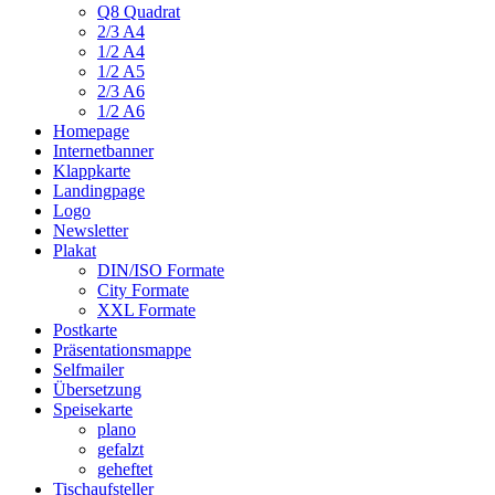
Q8 Quadrat
2/3 A4
1/2 A4
1/2 A5
2/3 A6
1/2 A6
Homepage
Internetbanner
Klappkarte
Landingpage
Logo
Newsletter
Plakat
DIN/ISO Formate
City Formate
XXL Formate
Postkarte
Präsentationsmappe
Selfmailer
Übersetzung
Speisekarte
plano
gefalzt
geheftet
Tischaufsteller