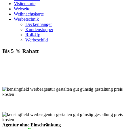
Visitenkarte
Webseite
Weihnachtskarte
Werbetechnik
Deckenhänger
Kundenstopper
Roll-Up
Werbeschild
Bis 5 % Rabatt
Für jede Buchung bei KENSINGFIELD, die Sie mit PayPal
bezahlen, gewähren wir Ihnen
bis zu 5 % Rabatt.
Einfach im Warenkorb auswählen!
Agentur ohne Einschränkung