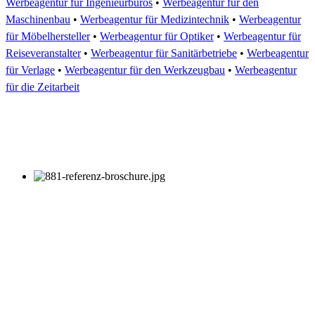
Werbeagentur für Ingenieurbüros
•
Werbeagentur für den
Maschinenbau
•
Werbeagentur für Medizintechnik
•
Werbeagentur
für Möbelhersteller
•
Werbeagentur für Optiker
•
Werbeagentur für
Reiseveranstalter
•
Werbeagentur für Sanitärbetriebe
•
Werbeagentur
für Verlage
•
Werbeagentur für den Werkzeugbau
•
Werbeagentur
für die Zeitarbeit