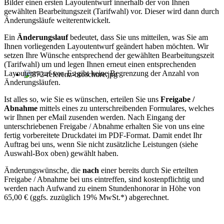
Bilder einen ersten Layoutentwurf innerhalb der von Ihnen
gewählten Bearbeitungszeit (Tarifwahl) vor. Dieser wird dann durch
Änderungsläufe weiterentwickelt.
Ein
Änderungslauf
bedeutet, dass Sie uns mitteilen, was Sie am
Ihnen vorliegenden Layoutentwurf geändert haben möchten. Wir
setzen Ihre Wünsche entsprechend der gewählten Bearbeitungszeit
(Tarifwahl) um und legen Ihnen erneut einen entsprechenden
Layoutentwurf vor. Es gibt keine Begrenzung der Anzahl von
Änderungsläufen.
Ist alles so, wie Sie es wünschen, erteilen Sie uns
Freigabe /
Abnahme
mittels eines zu unterschreibenden Formulares, welches
wir Ihnen per eMail zusenden werden. Nach Eingang der
unterschriebenen Freigabe / Abnahme erhalten Sie von uns eine
fertig vorbereitete Druckdatei im PDF-Format. Damit endet Ihr
Auftrag bei uns, wenn Sie nicht zusätzliche Leistungen (siehe
Auswahl-Box oben) gewählt haben.
Änderungswünsche, die
nach
einer bereits durch Sie erteilten
Freigabe / Abnahme bei uns eintreffen, sind kostenpflichtig und
werden nach Aufwand zu einem Stundenhonorar in Höhe von
65,00 € (ggfs. zuzüglich 19% MwSt.*) abgerechnet.