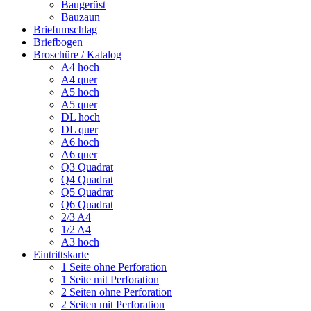
Baugerüst
Bauzaun
Briefumschlag
Briefbogen
Broschüre / Katalog
A4 hoch
A4 quer
A5 hoch
A5 quer
DL hoch
DL quer
A6 hoch
A6 quer
Q3 Quadrat
Q4 Quadrat
Q5 Quadrat
Q6 Quadrat
2/3 A4
1/2 A4
A3 hoch
Eintrittskarte
1 Seite ohne Perforation
1 Seite mit Perforation
2 Seiten ohne Perforation
2 Seiten mit Perforation