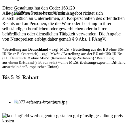
Diese Gestaltung hat den Code: 163120
Alle genannten Preise netto. Unser Angebot richtet sich
ausschließlich an Unternehmen, an Körperschaften des öffentlichen
Rechts und an Personen, die die Ware oder Leistung in ihrer
selbständigen beruflichen oder gewerblichen oder in ihrer
behördlichen oder dienstlichen Tätigkeit verwenden. Die Angabe
von Nettopreisen erfolgt daher gemäß § 9 Abs. 1 PAngV.
*Bestellung aus
Deutschland
= zzgl. MwSt. / Bestellung aus der
EU
ohne USt-
ID-Nr.
(z.B. Österreich)
= zzgl. MwSt. / Bestellung aus der
EU mit USt-ID-Nr.
(z.B. Österreich)
= ohne MwSt. (Reverse-Charge-Verfahren) / Bestellung
aus
einem
Drittland
(z.B. Schweiz)
= ohne MwSt. (Leistungsexport in Drittland
ausserhalb der Europäischen Union)
Bis 5 % Rabatt
Für jede Buchung bei KENSINGFIELD, die Sie mit PayPal
bezahlen, gewähren wir Ihnen
bis zu 5 % Rabatt.
Einfach im Warenkorb auswählen!