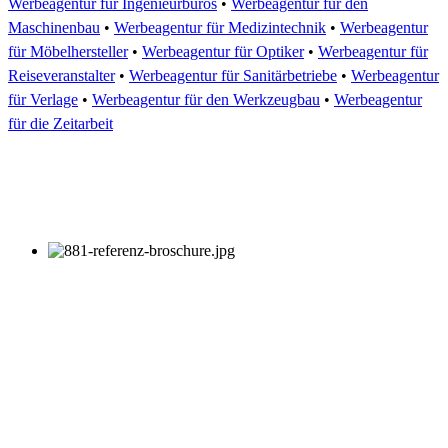
Werbeagentur für Ingenieurbüros
•
Werbeagentur für den
Maschinenbau
•
Werbeagentur für Medizintechnik
•
Werbeagentur
für Möbelhersteller
•
Werbeagentur für Optiker
•
Werbeagentur für
Reiseveranstalter
•
Werbeagentur für Sanitärbetriebe
•
Werbeagentur
für Verlage
•
Werbeagentur für den Werkzeugbau
•
Werbeagentur
für die Zeitarbeit