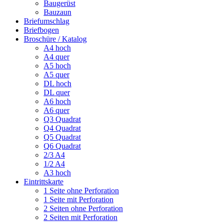
Baugerüst
Bauzaun
Briefumschlag
Briefbogen
Broschüre / Katalog
A4 hoch
A4 quer
A5 hoch
A5 quer
DL hoch
DL quer
A6 hoch
A6 quer
Q3 Quadrat
Q4 Quadrat
Q5 Quadrat
Q6 Quadrat
2/3 A4
1/2 A4
A3 hoch
Eintrittskarte
1 Seite ohne Perforation
1 Seite mit Perforation
2 Seiten ohne Perforation
2 Seiten mit Perforation