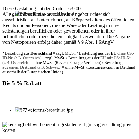
Diese Gestaltung hat den Code: 163200
Alle genannten Preise netto. Unser Angebot richtet sich
ausschließlich an Unternehmen, an Körperschaften des öffentlichen
Rechts und an Personen, die die Ware oder Leistung in ihrer
selbständigen beruflichen oder gewerblichen oder in ihrer
behördlichen oder dienstlichen Tätigkeit verwenden. Die Angabe
von Nettopreisen erfolgt daher gemäß § 9 Abs. 1 PAngV.
*Bestellung aus
Deutschland
= zzgl. MwSt. / Bestellung aus der
EU
ohne USt-
ID-Nr.
(z.B. Österreich)
= zzgl. MwSt. / Bestellung aus der
EU mit USt-ID-Nr.
(z.B. Österreich)
= ohne MwSt. (Reverse-Charge-Verfahren) / Bestellung
aus
einem
Drittland
(z.B. Schweiz)
= ohne MwSt. (Leistungsexport in Drittland
ausserhalb der Europäischen Union)
Bis 5 % Rabatt
Für jede Buchung bei KENSINGFIELD, die Sie mit PayPal
bezahlen, gewähren wir Ihnen
bis zu 5 % Rabatt.
Einfach im Warenkorb auswählen!