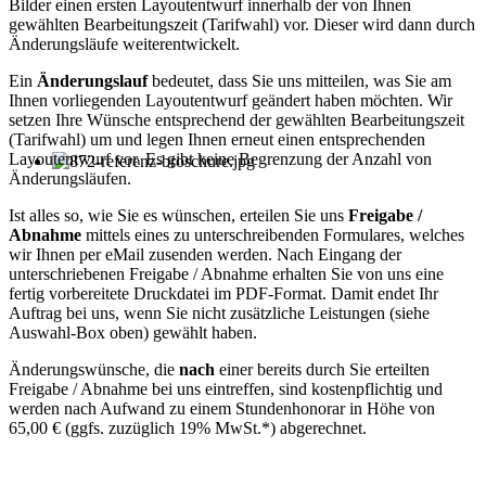
Bilder einen ersten Layoutentwurf innerhalb der von Ihnen
gewählten Bearbeitungszeit (Tarifwahl) vor. Dieser wird dann durch
Änderungsläufe weiterentwickelt.
Ein
Änderungslauf
bedeutet, dass Sie uns mitteilen, was Sie am
Ihnen vorliegenden Layoutentwurf geändert haben möchten. Wir
setzen Ihre Wünsche entsprechend der gewählten Bearbeitungszeit
(Tarifwahl) um und legen Ihnen erneut einen entsprechenden
Layoutentwurf vor. Es gibt keine Begrenzung der Anzahl von
Änderungsläufen.
Ist alles so, wie Sie es wünschen, erteilen Sie uns
Freigabe /
Abnahme
mittels eines zu unterschreibenden Formulares, welches
wir Ihnen per eMail zusenden werden. Nach Eingang der
unterschriebenen Freigabe / Abnahme erhalten Sie von uns eine
fertig vorbereitete Druckdatei im PDF-Format. Damit endet Ihr
Auftrag bei uns, wenn Sie nicht zusätzliche Leistungen (siehe
Auswahl-Box oben) gewählt haben.
Änderungswünsche, die
nach
einer bereits durch Sie erteilten
Freigabe / Abnahme bei uns eintreffen, sind kostenpflichtig und
werden nach Aufwand zu einem Stundenhonorar in Höhe von
65,00 € (ggfs. zuzüglich 19% MwSt.*) abgerechnet.