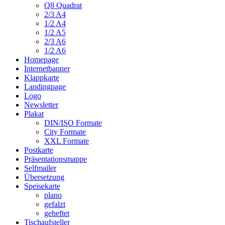
Q8 Quadrat
2/3 A4
1/2 A4
1/2 A5
2/3 A6
1/2 A6
Homepage
Internetbanner
Klappkarte
Landingpage
Logo
Newsletter
Plakat
DIN/ISO Formate
City Formate
XXL Formate
Postkarte
Präsentationsmappe
Selfmailer
Übersetzung
Speisekarte
plano
gefalzt
geheftet
Tischaufsteller