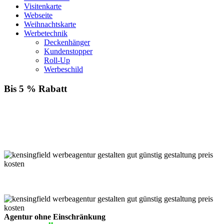
Visitenkarte
Webseite
Weihnachtskarte
Werbetechnik
Deckenhänger
Kundenstopper
Roll-Up
Werbeschild
Bis 5 % Rabatt
Für jede Buchung bei KENSINGFIELD, die Sie mit PayPal
bezahlen, gewähren wir Ihnen
bis zu 5 % Rabatt.
Einfach im Warenkorb auswählen!
Agentur ohne Einschränkung