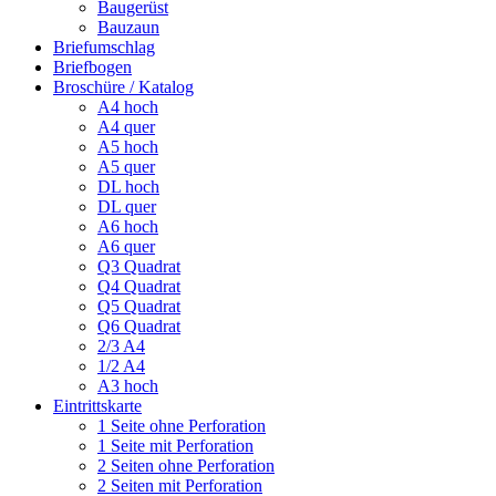
Baugerüst
Bauzaun
Briefumschlag
Briefbogen
Broschüre / Katalog
A4 hoch
A4 quer
A5 hoch
A5 quer
DL hoch
DL quer
A6 hoch
A6 quer
Q3 Quadrat
Q4 Quadrat
Q5 Quadrat
Q6 Quadrat
2/3 A4
1/2 A4
A3 hoch
Eintrittskarte
1 Seite ohne Perforation
1 Seite mit Perforation
2 Seiten ohne Perforation
2 Seiten mit Perforation