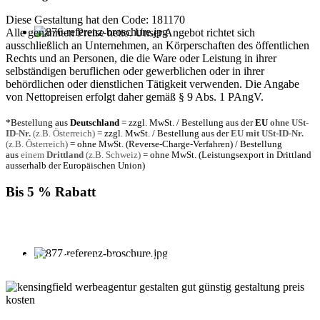
Diese Gestaltung hat den Code: 181170
Alle genannten Preise netto. Unser Angebot richtet sich
ausschließlich an Unternehmen, an Körperschaften des öffentlichen
Rechts und an Personen, die die Ware oder Leistung in ihrer
selbständigen beruflichen oder gewerblichen oder in ihrer
behördlichen oder dienstlichen Tätigkeit verwenden. Die Angabe
von Nettopreisen erfolgt daher gemäß § 9 Abs. 1 PAngV.
*Bestellung aus
Deutschland
= zzgl. MwSt. / Bestellung aus der
EU
ohne USt-
ID-Nr.
(z.B. Österreich)
= zzgl. MwSt. / Bestellung aus der
EU mit USt-ID-Nr.
(z.B. Österreich)
= ohne MwSt. (Reverse-Charge-Verfahren) / Bestellung
aus
einem
Drittland
(z.B. Schweiz)
= ohne MwSt. (Leistungsexport in Drittland
ausserhalb der Europäischen Union)
Bis 5 % Rabatt
Für jede Buchung bei KENSINGFIELD, die Sie mit PayPal
bezahlen, gewähren wir Ihnen
bis zu 5 % Rabatt.
Einfach im Warenkorb auswählen!