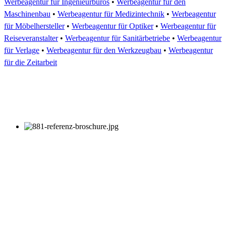
Werbeagentur für Ingenieurbüros
•
Werbeagentur für den
Maschinenbau
•
Werbeagentur für Medizintechnik
•
Werbeagentur
für Möbelhersteller
•
Werbeagentur für Optiker
•
Werbeagentur für
Reiseveranstalter
•
Werbeagentur für Sanitärbetriebe
•
Werbeagentur
für Verlage
•
Werbeagentur für den Werkzeugbau
•
Werbeagentur
für die Zeitarbeit