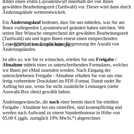
Bilder einen ersten Layoutentwurf innerhalb der von Ihnen
gewählten Bearbeitungszeit (Tarifwahl) vor. Dieser wird dann durch
Änderungsläufe weiterentwickelt.
Ein
Änderungslauf
bedeutet, dass Sie uns mitteilen, was Sie am
Ihnen vorliegenden Layoutentwurf geändert haben möchten. Wir
setzen Ihre Wünsche entsprechend der gewählten Bearbeitungszeit
(Tarifwahl) um und legen Ihnen erneut einen entsprechenden
Layoutentwurf vor. Es gibt keine Begrenzung der Anzahl von
Änderungsläufen.
Ist alles so, wie Sie es wünschen, erteilen Sie uns
Freigabe /
Abnahme
mittels eines zu unterschreibenden Formulares, welches
wir Ihnen per eMail zusenden werden. Nach Eingang der
unterschriebenen Freigabe / Abnahme erhalten Sie von uns eine
fertig vorbereitete Druckdatei im PDF-Format. Damit endet Ihr
Auftrag bei uns, wenn Sie nicht zusätzliche Leistungen (siehe
Auswahl-Box oben) gewählt haben.
Änderungswünsche, die
nach
einer bereits durch Sie erteilten
Freigabe / Abnahme bei uns eintreffen, sind kostenpflichtig und
werden nach Aufwand zu einem Stundenhonorar in Höhe von
65,00 € (ggfs. zuzüglich 19% MwSt.*) abgerechnet.