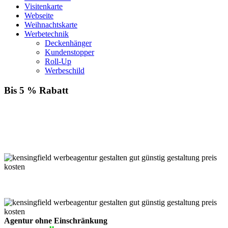
Visitenkarte
Webseite
Weihnachtskarte
Werbetechnik
Deckenhänger
Kundenstopper
Roll-Up
Werbeschild
Bis 5 % Rabatt
Für jede Buchung bei KENSINGFIELD, die Sie mit PayPal
bezahlen, gewähren wir Ihnen
bis zu 5 % Rabatt.
Einfach im Warenkorb auswählen!
Agentur ohne Einschränkung