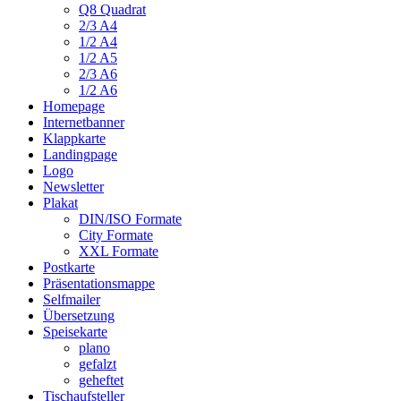
Q8 Quadrat
2/3 A4
1/2 A4
1/2 A5
2/3 A6
1/2 A6
Homepage
Internetbanner
Klappkarte
Landingpage
Logo
Newsletter
Plakat
DIN/ISO Formate
City Formate
XXL Formate
Postkarte
Präsentationsmappe
Selfmailer
Übersetzung
Speisekarte
plano
gefalzt
geheftet
Tischaufsteller