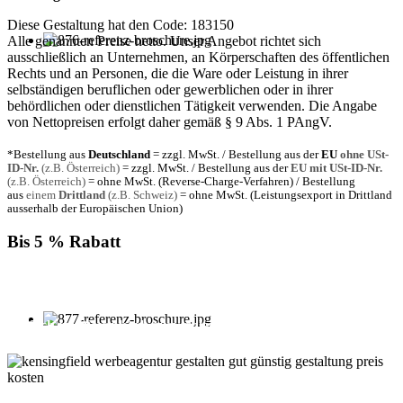
Diese Gestaltung hat den Code: 183150
Alle genannten Preise netto. Unser Angebot richtet sich
ausschließlich an Unternehmen, an Körperschaften des öffentlichen
Rechts und an Personen, die die Ware oder Leistung in ihrer
selbständigen beruflichen oder gewerblichen oder in ihrer
behördlichen oder dienstlichen Tätigkeit verwenden. Die Angabe
von Nettopreisen erfolgt daher gemäß § 9 Abs. 1 PAngV.
*Bestellung aus
Deutschland
= zzgl. MwSt. / Bestellung aus der
EU
ohne USt-
ID-Nr.
(z.B. Österreich)
= zzgl. MwSt. / Bestellung aus der
EU mit USt-ID-Nr.
(z.B. Österreich)
= ohne MwSt. (Reverse-Charge-Verfahren) / Bestellung
aus
einem
Drittland
(z.B. Schweiz)
= ohne MwSt. (Leistungsexport in Drittland
ausserhalb der Europäischen Union)
Bis 5 % Rabatt
Für jede Buchung bei KENSINGFIELD, die Sie mit PayPal
bezahlen, gewähren wir Ihnen
bis zu 5 % Rabatt.
Einfach im Warenkorb auswählen!