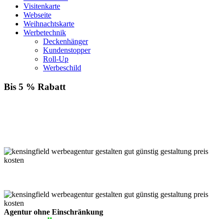
Visitenkarte
Webseite
Weihnachtskarte
Werbetechnik
Deckenhänger
Kundenstopper
Roll-Up
Werbeschild
Bis 5 % Rabatt
Für jede Buchung bei KENSINGFIELD, die Sie mit PayPal
bezahlen, gewähren wir Ihnen
bis zu 5 % Rabatt.
Einfach im Warenkorb auswählen!
Agentur ohne Einschränkung