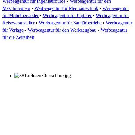
Werbeagentur für Ingenieurbüros
•
Werbeagentur für den
Maschinenbau
•
Werbeagentur für Medizintechnik
•
Werbeagentur
für Möbelhersteller
•
Werbeagentur für Optiker
•
Werbeagentur für
Reiseveranstalter
•
Werbeagentur für Sanitärbetriebe
•
Werbeagentur
für Verlage
•
Werbeagentur für den Werkzeugbau
•
Werbeagentur
für die Zeitarbeit