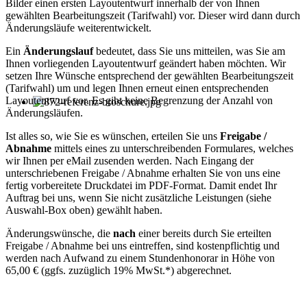
Bilder einen ersten Layoutentwurf innerhalb der von Ihnen
gewählten Bearbeitungszeit (Tarifwahl) vor. Dieser wird dann durch
Änderungsläufe weiterentwickelt.
Ein
Änderungslauf
bedeutet, dass Sie uns mitteilen, was Sie am
Ihnen vorliegenden Layoutentwurf geändert haben möchten. Wir
setzen Ihre Wünsche entsprechend der gewählten Bearbeitungszeit
(Tarifwahl) um und legen Ihnen erneut einen entsprechenden
Layoutentwurf vor. Es gibt keine Begrenzung der Anzahl von
Änderungsläufen.
Ist alles so, wie Sie es wünschen, erteilen Sie uns
Freigabe /
Abnahme
mittels eines zu unterschreibenden Formulares, welches
wir Ihnen per eMail zusenden werden. Nach Eingang der
unterschriebenen Freigabe / Abnahme erhalten Sie von uns eine
fertig vorbereitete Druckdatei im PDF-Format. Damit endet Ihr
Auftrag bei uns, wenn Sie nicht zusätzliche Leistungen (siehe
Auswahl-Box oben) gewählt haben.
Änderungswünsche, die
nach
einer bereits durch Sie erteilten
Freigabe / Abnahme bei uns eintreffen, sind kostenpflichtig und
werden nach Aufwand zu einem Stundenhonorar in Höhe von
65,00 € (ggfs. zuzüglich 19% MwSt.*) abgerechnet.