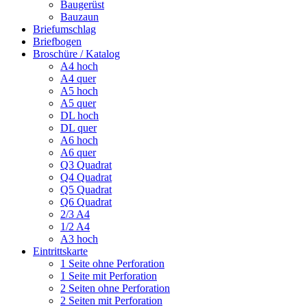
Baugerüst
Bauzaun
Briefumschlag
Briefbogen
Broschüre / Katalog
A4 hoch
A4 quer
A5 hoch
A5 quer
DL hoch
DL quer
A6 hoch
A6 quer
Q3 Quadrat
Q4 Quadrat
Q5 Quadrat
Q6 Quadrat
2/3 A4
1/2 A4
A3 hoch
Eintrittskarte
1 Seite ohne Perforation
1 Seite mit Perforation
2 Seiten ohne Perforation
2 Seiten mit Perforation