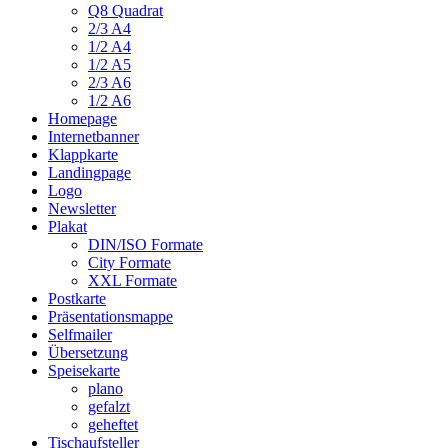
Q8 Quadrat
2/3 A4
1/2 A4
1/2 A5
2/3 A6
1/2 A6
Homepage
Internetbanner
Klappkarte
Landingpage
Logo
Newsletter
Plakat
DIN/ISO Formate
City Formate
XXL Formate
Postkarte
Präsentationsmappe
Selfmailer
Übersetzung
Speisekarte
plano
gefalzt
geheftet
Tischaufsteller