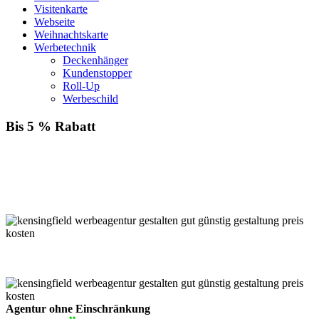
Visitenkarte
Webseite
Weihnachtskarte
Werbetechnik
Deckenhänger
Kundenstopper
Roll-Up
Werbeschild
Bis 5 % Rabatt
Für jede Buchung bei KENSINGFIELD, die Sie mit PayPal
bezahlen, gewähren wir Ihnen
bis zu 5 % Rabatt.
Einfach im Warenkorb auswählen!
Agentur ohne Einschränkung