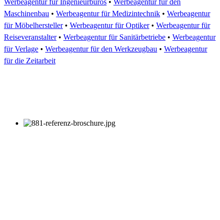
Werbeagentur für Ingenieurbüros
•
Werbeagentur für den
Maschinenbau
•
Werbeagentur für Medizintechnik
•
Werbeagentur
für Möbelhersteller
•
Werbeagentur für Optiker
•
Werbeagentur für
Reiseveranstalter
•
Werbeagentur für Sanitärbetriebe
•
Werbeagentur
für Verlage
•
Werbeagentur für den Werkzeugbau
•
Werbeagentur
für die Zeitarbeit