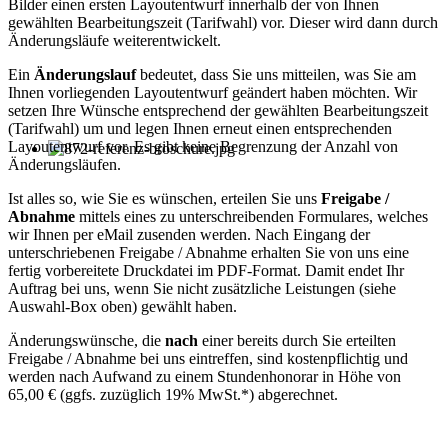
Bilder einen ersten Layoutentwurf innerhalb der von Ihnen
gewählten Bearbeitungszeit (Tarifwahl) vor. Dieser wird dann durch
Änderungsläufe weiterentwickelt.
Ein
Änderungslauf
bedeutet, dass Sie uns mitteilen, was Sie am
Ihnen vorliegenden Layoutentwurf geändert haben möchten. Wir
setzen Ihre Wünsche entsprechend der gewählten Bearbeitungszeit
(Tarifwahl) um und legen Ihnen erneut einen entsprechenden
Layoutentwurf vor. Es gibt keine Begrenzung der Anzahl von
Änderungsläufen.
Ist alles so, wie Sie es wünschen, erteilen Sie uns
Freigabe /
Abnahme
mittels eines zu unterschreibenden Formulares, welches
wir Ihnen per eMail zusenden werden. Nach Eingang der
unterschriebenen Freigabe / Abnahme erhalten Sie von uns eine
fertig vorbereitete Druckdatei im PDF-Format. Damit endet Ihr
Auftrag bei uns, wenn Sie nicht zusätzliche Leistungen (siehe
Auswahl-Box oben) gewählt haben.
Änderungswünsche, die
nach
einer bereits durch Sie erteilten
Freigabe / Abnahme bei uns eintreffen, sind kostenpflichtig und
werden nach Aufwand zu einem Stundenhonorar in Höhe von
65,00 € (ggfs. zuzüglich 19% MwSt.*) abgerechnet.