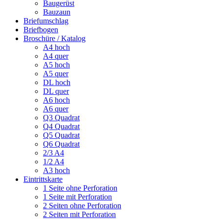
Baugerüst
Bauzaun
Briefumschlag
Briefbogen
Broschüre / Katalog
A4 hoch
A4 quer
A5 hoch
A5 quer
DL hoch
DL quer
A6 hoch
A6 quer
Q3 Quadrat
Q4 Quadrat
Q5 Quadrat
Q6 Quadrat
2/3 A4
1/2 A4
A3 hoch
Eintrittskarte
1 Seite ohne Perforation
1 Seite mit Perforation
2 Seiten ohne Perforation
2 Seiten mit Perforation