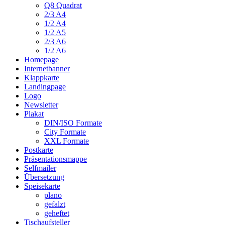
Q8 Quadrat
2/3 A4
1/2 A4
1/2 A5
2/3 A6
1/2 A6
Homepage
Internetbanner
Klappkarte
Landingpage
Logo
Newsletter
Plakat
DIN/ISO Formate
City Formate
XXL Formate
Postkarte
Präsentationsmappe
Selfmailer
Übersetzung
Speisekarte
plano
gefalzt
geheftet
Tischaufsteller