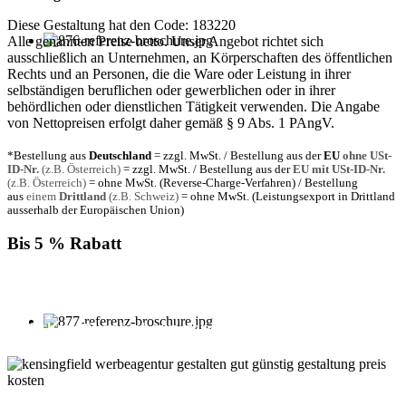
Diese Gestaltung hat den Code: 183220
Alle genannten Preise netto. Unser Angebot richtet sich
ausschließlich an Unternehmen, an Körperschaften des öffentlichen
Rechts und an Personen, die die Ware oder Leistung in ihrer
selbständigen beruflichen oder gewerblichen oder in ihrer
behördlichen oder dienstlichen Tätigkeit verwenden. Die Angabe
von Nettopreisen erfolgt daher gemäß § 9 Abs. 1 PAngV.
*Bestellung aus
Deutschland
= zzgl. MwSt. / Bestellung aus der
EU
ohne USt-
ID-Nr.
(z.B. Österreich)
= zzgl. MwSt. / Bestellung aus der
EU mit USt-ID-Nr.
(z.B. Österreich)
= ohne MwSt. (Reverse-Charge-Verfahren) / Bestellung
aus
einem
Drittland
(z.B. Schweiz)
= ohne MwSt. (Leistungsexport in Drittland
ausserhalb der Europäischen Union)
Bis 5 % Rabatt
Für jede Buchung bei KENSINGFIELD, die Sie mit PayPal
bezahlen, gewähren wir Ihnen
bis zu 5 % Rabatt.
Einfach im Warenkorb auswählen!