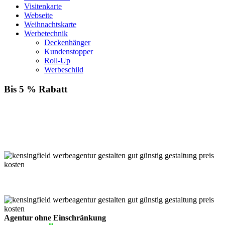
Visitenkarte
Webseite
Weihnachtskarte
Werbetechnik
Deckenhänger
Kundenstopper
Roll-Up
Werbeschild
Bis 5 % Rabatt
Für jede Buchung bei KENSINGFIELD, die Sie mit PayPal
bezahlen, gewähren wir Ihnen
bis zu 5 % Rabatt.
Einfach im Warenkorb auswählen!
Agentur ohne Einschränkung