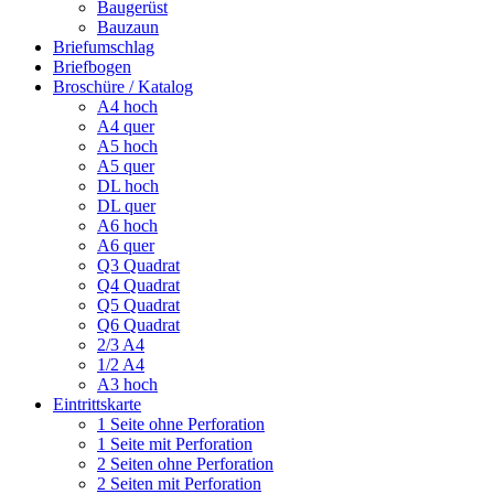
Baugerüst
Bauzaun
Briefumschlag
Briefbogen
Broschüre / Katalog
A4 hoch
A4 quer
A5 hoch
A5 quer
DL hoch
DL quer
A6 hoch
A6 quer
Q3 Quadrat
Q4 Quadrat
Q5 Quadrat
Q6 Quadrat
2/3 A4
1/2 A4
A3 hoch
Eintrittskarte
1 Seite ohne Perforation
1 Seite mit Perforation
2 Seiten ohne Perforation
2 Seiten mit Perforation