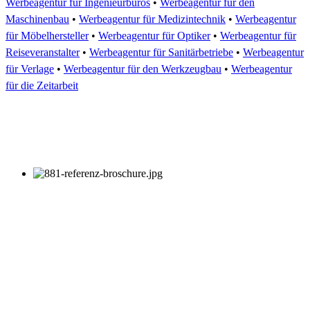
Werbeagentur für Ingenieurbüros
•
Werbeagentur für den
Maschinenbau
•
Werbeagentur für Medizintechnik
•
Werbeagentur
für Möbelhersteller
•
Werbeagentur für Optiker
•
Werbeagentur für
Reiseveranstalter
•
Werbeagentur für Sanitärbetriebe
•
Werbeagentur
für Verlage
•
Werbeagentur für den Werkzeugbau
•
Werbeagentur
für die Zeitarbeit