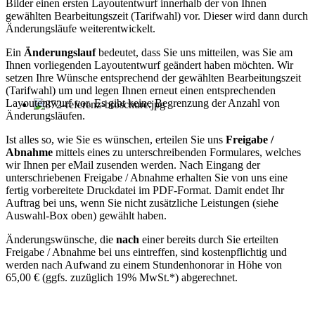
Bilder einen ersten Layoutentwurf innerhalb der von Ihnen
gewählten Bearbeitungszeit (Tarifwahl) vor. Dieser wird dann durch
Änderungsläufe weiterentwickelt.
Ein
Änderungslauf
bedeutet, dass Sie uns mitteilen, was Sie am
Ihnen vorliegenden Layoutentwurf geändert haben möchten. Wir
setzen Ihre Wünsche entsprechend der gewählten Bearbeitungszeit
(Tarifwahl) um und legen Ihnen erneut einen entsprechenden
Layoutentwurf vor. Es gibt keine Begrenzung der Anzahl von
Änderungsläufen.
Ist alles so, wie Sie es wünschen, erteilen Sie uns
Freigabe /
Abnahme
mittels eines zu unterschreibenden Formulares, welches
wir Ihnen per eMail zusenden werden. Nach Eingang der
unterschriebenen Freigabe / Abnahme erhalten Sie von uns eine
fertig vorbereitete Druckdatei im PDF-Format. Damit endet Ihr
Auftrag bei uns, wenn Sie nicht zusätzliche Leistungen (siehe
Auswahl-Box oben) gewählt haben.
Änderungswünsche, die
nach
einer bereits durch Sie erteilten
Freigabe / Abnahme bei uns eintreffen, sind kostenpflichtig und
werden nach Aufwand zu einem Stundenhonorar in Höhe von
65,00 € (ggfs. zuzüglich 19% MwSt.*) abgerechnet.