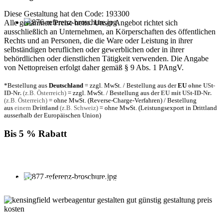
Diese Gestaltung hat den Code: 193300
Alle genannten Preise netto. Unser Angebot richtet sich
ausschließlich an Unternehmen, an Körperschaften des öffentlichen
Rechts und an Personen, die die Ware oder Leistung in ihrer
selbständigen beruflichen oder gewerblichen oder in ihrer
behördlichen oder dienstlichen Tätigkeit verwenden. Die Angabe
von Nettopreisen erfolgt daher gemäß § 9 Abs. 1 PAngV.
*Bestellung aus
Deutschland
= zzgl. MwSt. / Bestellung aus der
EU
ohne USt-
ID-Nr.
(z.B. Österreich)
= zzgl. MwSt. / Bestellung aus der
EU mit USt-ID-Nr.
(z.B. Österreich)
= ohne MwSt. (Reverse-Charge-Verfahren) / Bestellung
aus
einem
Drittland
(z.B. Schweiz)
= ohne MwSt. (Leistungsexport in Drittland
ausserhalb der Europäischen Union)
Bis 5 % Rabatt
Für jede Buchung bei KENSINGFIELD, die Sie mit PayPal
bezahlen, gewähren wir Ihnen
bis zu 5 % Rabatt.
Einfach im Warenkorb auswählen!