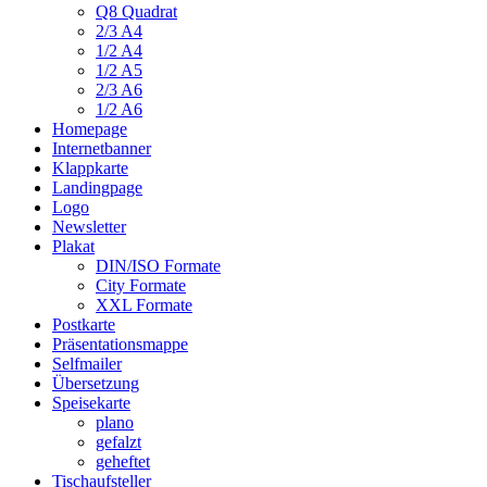
Q8 Quadrat
2/3 A4
1/2 A4
1/2 A5
2/3 A6
1/2 A6
Homepage
Internetbanner
Klappkarte
Landingpage
Logo
Newsletter
Plakat
DIN/ISO Formate
City Formate
XXL Formate
Postkarte
Präsentationsmappe
Selfmailer
Übersetzung
Speisekarte
plano
gefalzt
geheftet
Tischaufsteller