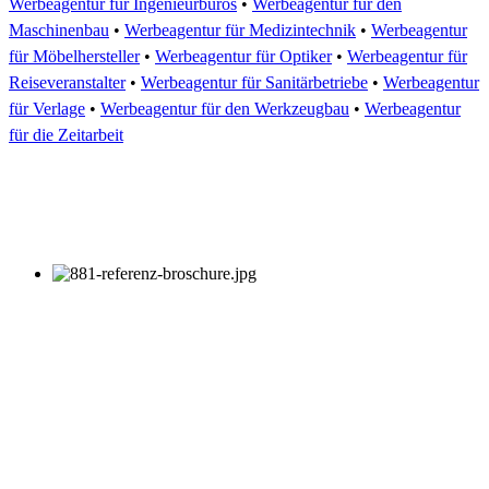
Werbeagentur für Ingenieurbüros
•
Werbeagentur für den
Maschinenbau
•
Werbeagentur für Medizintechnik
•
Werbeagentur
für Möbelhersteller
•
Werbeagentur für Optiker
•
Werbeagentur für
Reiseveranstalter
•
Werbeagentur für Sanitärbetriebe
•
Werbeagentur
für Verlage
•
Werbeagentur für den Werkzeugbau
•
Werbeagentur
für die Zeitarbeit