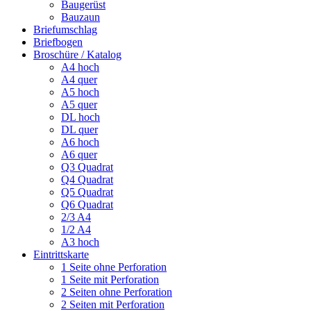
Baugerüst
Bauzaun
Briefumschlag
Briefbogen
Broschüre / Katalog
A4 hoch
A4 quer
A5 hoch
A5 quer
DL hoch
DL quer
A6 hoch
A6 quer
Q3 Quadrat
Q4 Quadrat
Q5 Quadrat
Q6 Quadrat
2/3 A4
1/2 A4
A3 hoch
Eintrittskarte
1 Seite ohne Perforation
1 Seite mit Perforation
2 Seiten ohne Perforation
2 Seiten mit Perforation