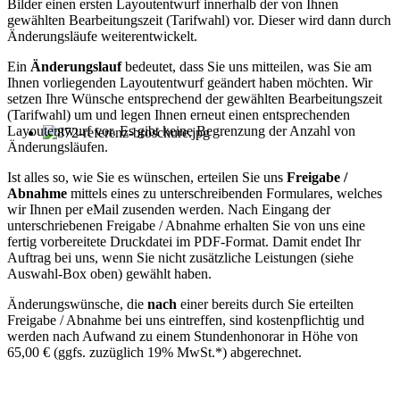
Bilder einen ersten Layoutentwurf innerhalb der von Ihnen
gewählten Bearbeitungszeit (Tarifwahl) vor. Dieser wird dann durch
Änderungsläufe weiterentwickelt.
Ein
Änderungslauf
bedeutet, dass Sie uns mitteilen, was Sie am
Ihnen vorliegenden Layoutentwurf geändert haben möchten. Wir
setzen Ihre Wünsche entsprechend der gewählten Bearbeitungszeit
(Tarifwahl) um und legen Ihnen erneut einen entsprechenden
Layoutentwurf vor. Es gibt keine Begrenzung der Anzahl von
Änderungsläufen.
Ist alles so, wie Sie es wünschen, erteilen Sie uns
Freigabe /
Abnahme
mittels eines zu unterschreibenden Formulares, welches
wir Ihnen per eMail zusenden werden. Nach Eingang der
unterschriebenen Freigabe / Abnahme erhalten Sie von uns eine
fertig vorbereitete Druckdatei im PDF-Format. Damit endet Ihr
Auftrag bei uns, wenn Sie nicht zusätzliche Leistungen (siehe
Auswahl-Box oben) gewählt haben.
Änderungswünsche, die
nach
einer bereits durch Sie erteilten
Freigabe / Abnahme bei uns eintreffen, sind kostenpflichtig und
werden nach Aufwand zu einem Stundenhonorar in Höhe von
65,00 € (ggfs. zuzüglich 19% MwSt.*) abgerechnet.