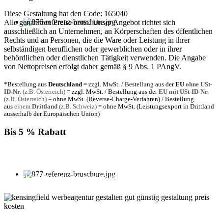
Diese Gestaltung hat den Code: 165040
Alle genannten Preise netto. Unser Angebot richtet sich
ausschließlich an Unternehmen, an Körperschaften des öffentlichen
Rechts und an Personen, die die Ware oder Leistung in ihrer
selbständigen beruflichen oder gewerblichen oder in ihrer
behördlichen oder dienstlichen Tätigkeit verwenden. Die Angabe
von Nettopreisen erfolgt daher gemäß § 9 Abs. 1 PAngV.
*Bestellung aus
Deutschland
= zzgl. MwSt. / Bestellung aus der
EU
ohne USt-
ID-Nr.
(z.B. Österreich)
= zzgl. MwSt. / Bestellung aus der
EU mit USt-ID-Nr.
(z.B. Österreich)
= ohne MwSt. (Reverse-Charge-Verfahren) / Bestellung
aus
einem
Drittland
(z.B. Schweiz)
= ohne MwSt. (Leistungsexport in Drittland
ausserhalb der Europäischen Union)
Bis 5 % Rabatt
Für jede Buchung bei KENSINGFIELD, die Sie mit PayPal
bezahlen, gewähren wir Ihnen
bis zu 5 % Rabatt.
Einfach im Warenkorb auswählen!