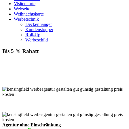
Visitenkarte
Webseite
Weihnachtskarte
Werbetechnik
Deckenhänger
Kundenstopper
Roll-Up
Werbeschild
Bis 5 % Rabatt
Für jede Buchung bei KENSINGFIELD, die Sie mit PayPal
bezahlen, gewähren wir Ihnen
bis zu 5 % Rabatt.
Einfach im Warenkorb auswählen!
Agentur ohne Einschränkung