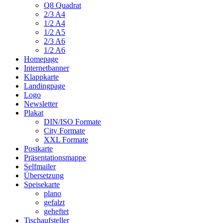
Q8 Quadrat
2/3 A4
1/2 A4
1/2 A5
2/3 A6
1/2 A6
Homepage
Internetbanner
Klappkarte
Landingpage
Logo
Newsletter
Plakat
DIN/ISO Formate
City Formate
XXL Formate
Postkarte
Präsentationsmappe
Selfmailer
Übersetzung
Speisekarte
plano
gefalzt
geheftet
Tischaufsteller