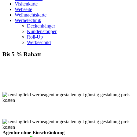
Visitenkarte
Webseite
Weihnachtskarte
Werbetechnik
Deckenhänger
Kundenstopper
Roll-Up
Werbeschild
Bis 5 % Rabatt
Für jede Buchung bei KENSINGFIELD, die Sie mit PayPal
bezahlen, gewähren wir Ihnen
bis zu 5 % Rabatt.
Einfach im Warenkorb auswählen!
Agentur ohne Einschränkung