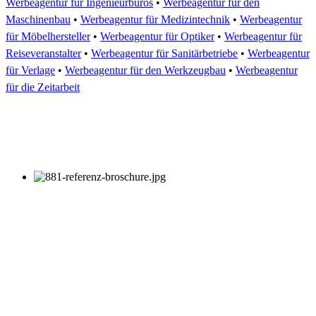
Werbeagentur für Ingenieurbüros
•
Werbeagentur für den
Maschinenbau
•
Werbeagentur für Medizintechnik
•
Werbeagentur
für Möbelhersteller
•
Werbeagentur für Optiker
•
Werbeagentur für
Reiseveranstalter
•
Werbeagentur für Sanitärbetriebe
•
Werbeagentur
für Verlage
•
Werbeagentur für den Werkzeugbau
•
Werbeagentur
für die Zeitarbeit