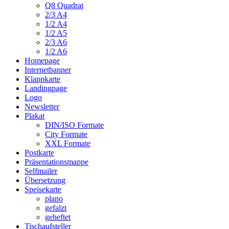
Q8 Quadrat
2/3 A4
1/2 A4
1/2 A5
2/3 A6
1/2 A6
Homepage
Internetbanner
Klappkarte
Landingpage
Logo
Newsletter
Plakat
DIN/ISO Formate
City Formate
XXL Formate
Postkarte
Präsentationsmappe
Selfmailer
Übersetzung
Speisekarte
plano
gefalzt
geheftet
Tischaufsteller