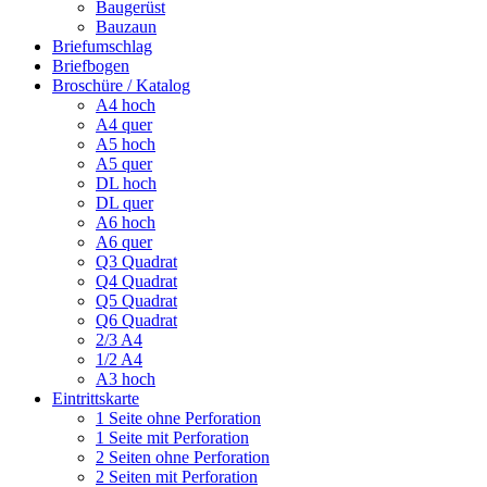
Baugerüst
Bauzaun
Briefumschlag
Briefbogen
Broschüre / Katalog
A4 hoch
A4 quer
A5 hoch
A5 quer
DL hoch
DL quer
A6 hoch
A6 quer
Q3 Quadrat
Q4 Quadrat
Q5 Quadrat
Q6 Quadrat
2/3 A4
1/2 A4
A3 hoch
Eintrittskarte
1 Seite ohne Perforation
1 Seite mit Perforation
2 Seiten ohne Perforation
2 Seiten mit Perforation