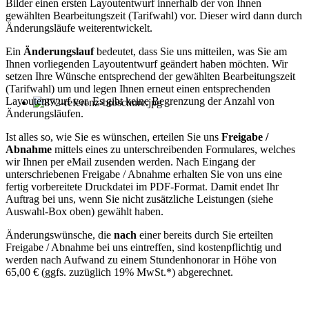
Bilder einen ersten Layoutentwurf innerhalb der von Ihnen
gewählten Bearbeitungszeit (Tarifwahl) vor. Dieser wird dann durch
Änderungsläufe weiterentwickelt.
Ein
Änderungslauf
bedeutet, dass Sie uns mitteilen, was Sie am
Ihnen vorliegenden Layoutentwurf geändert haben möchten. Wir
setzen Ihre Wünsche entsprechend der gewählten Bearbeitungszeit
(Tarifwahl) um und legen Ihnen erneut einen entsprechenden
Layoutentwurf vor. Es gibt keine Begrenzung der Anzahl von
Änderungsläufen.
Ist alles so, wie Sie es wünschen, erteilen Sie uns
Freigabe /
Abnahme
mittels eines zu unterschreibenden Formulares, welches
wir Ihnen per eMail zusenden werden. Nach Eingang der
unterschriebenen Freigabe / Abnahme erhalten Sie von uns eine
fertig vorbereitete Druckdatei im PDF-Format. Damit endet Ihr
Auftrag bei uns, wenn Sie nicht zusätzliche Leistungen (siehe
Auswahl-Box oben) gewählt haben.
Änderungswünsche, die
nach
einer bereits durch Sie erteilten
Freigabe / Abnahme bei uns eintreffen, sind kostenpflichtig und
werden nach Aufwand zu einem Stundenhonorar in Höhe von
65,00 € (ggfs. zuzüglich 19% MwSt.*) abgerechnet.