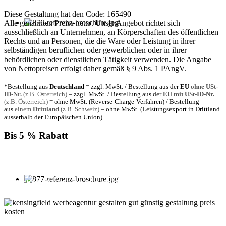
Diese Gestaltung hat den Code: 165490
Alle genannten Preise netto. Unser Angebot richtet sich
ausschließlich an Unternehmen, an Körperschaften des öffentlichen
Rechts und an Personen, die die Ware oder Leistung in ihrer
selbständigen beruflichen oder gewerblichen oder in ihrer
behördlichen oder dienstlichen Tätigkeit verwenden. Die Angabe
von Nettopreisen erfolgt daher gemäß § 9 Abs. 1 PAngV.
*Bestellung aus
Deutschland
= zzgl. MwSt. / Bestellung aus der
EU
ohne USt-
ID-Nr.
(z.B. Österreich)
= zzgl. MwSt. / Bestellung aus der
EU mit USt-ID-Nr.
(z.B. Österreich)
= ohne MwSt. (Reverse-Charge-Verfahren) / Bestellung
aus
einem
Drittland
(z.B. Schweiz)
= ohne MwSt. (Leistungsexport in Drittland
ausserhalb der Europäischen Union)
Bis 5 % Rabatt
Für jede Buchung bei KENSINGFIELD, die Sie mit PayPal
bezahlen, gewähren wir Ihnen
bis zu 5 % Rabatt.
Einfach im Warenkorb auswählen!