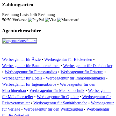
Zahlungsarten
Rechnung
Lastschrift
Rechnung
50:50
Vorkasse
Agenturbroschüre
Werbeagentur für Ärzte
•
Werbeagentur für Bäckereien
•
Werbeagentur für Bauunternehmen
•
Werbeagentur für Dachdecker
•
Werbeagentur für Fitnessstudios
•
Werbeagentur für Friseure
•
Werbeagentur für Hotels
•
Werbeagentur für Immobilienmakler
•
Werbeagentur für Ingenieurbüros
•
Werbeagentur für den
Maschinenbau
•
Werbeagentur für Medizintechnik
•
Werbeagentur
für Möbelhersteller
•
Werbeagentur für Optiker
•
Werbeagentur für
Reiseveranstalter
•
Werbeagentur für Sanitärbetriebe
•
Werbeagentur
für Verlage
•
Werbeagentur für den Werkzeugbau
•
Werbeagentur
für die Zeitarbeit