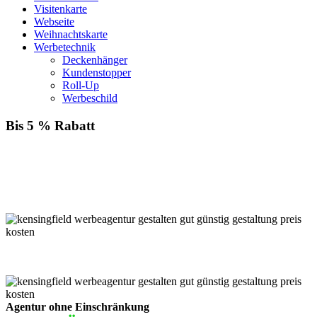
Visitenkarte
Webseite
Weihnachtskarte
Werbetechnik
Deckenhänger
Kundenstopper
Roll-Up
Werbeschild
Bis 5 % Rabatt
Für jede Buchung bei KENSINGFIELD, die Sie mit PayPal
bezahlen, gewähren wir Ihnen
bis zu 5 % Rabatt.
Einfach im Warenkorb auswählen!
Agentur ohne Einschränkung