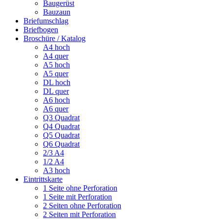
Baugerüst
Bauzaun
Briefumschlag
Briefbogen
Broschüre / Katalog
A4 hoch
A4 quer
A5 hoch
A5 quer
DL hoch
DL quer
A6 hoch
A6 quer
Q3 Quadrat
Q4 Quadrat
Q5 Quadrat
Q6 Quadrat
2/3 A4
1/2 A4
A3 hoch
Eintrittskarte
1 Seite ohne Perforation
1 Seite mit Perforation
2 Seiten ohne Perforation
2 Seiten mit Perforation