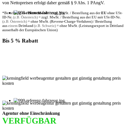
von Nettopreisen erfolgt daher gemäß § 9 Abs. 1 PAngV.
*Bestellung aus
Deutschland
= zzgl. MwSt. / Bestellung aus der
EU
ohne USt-
ID-Nr.
(z.B. Österreich)
= zzgl. MwSt. / Bestellung aus der
EU mit USt-ID-Nr.
(z.B. Österreich)
= ohne MwSt. (Reverse-Charge-Verfahren) / Bestellung
aus
einem
Drittland
(z.B. Schweiz)
= ohne MwSt. (Leistungsexport in Drittland
ausserhalb der Europäischen Union)
Bis 5 % Rabatt
Für jede Buchung bei KENSINGFIELD, die Sie mit PayPal
bezahlen, gewähren wir Ihnen
bis zu 5 % Rabatt.
Einfach im Warenkorb auswählen!
Agentur ohne Einschränkung
VERFÜGBAR