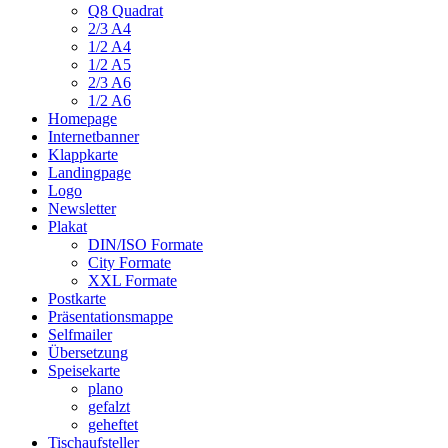
Q8 Quadrat
2/3 A4
1/2 A4
1/2 A5
2/3 A6
1/2 A6
Homepage
Internetbanner
Klappkarte
Landingpage
Logo
Newsletter
Plakat
DIN/ISO Formate
City Formate
XXL Formate
Postkarte
Präsentationsmappe
Selfmailer
Übersetzung
Speisekarte
plano
gefalzt
geheftet
Tischaufsteller