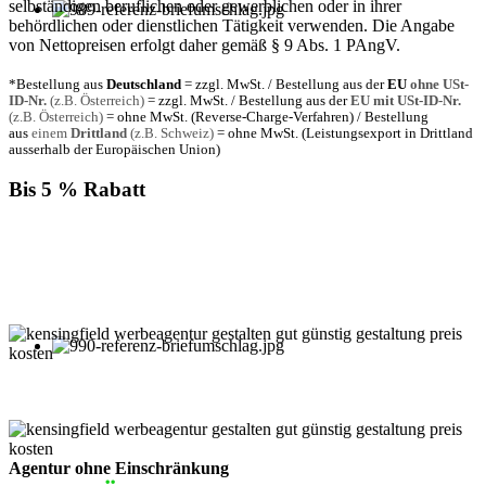
selbständigen beruflichen oder gewerblichen oder in ihrer
behördlichen oder dienstlichen Tätigkeit verwenden. Die Angabe
von Nettopreisen erfolgt daher gemäß § 9 Abs. 1 PAngV.
*Bestellung aus
Deutschland
= zzgl. MwSt. / Bestellung aus der
EU
ohne USt-
ID-Nr.
(z.B. Österreich)
= zzgl. MwSt. / Bestellung aus der
EU mit USt-ID-Nr.
(z.B. Österreich)
= ohne MwSt. (Reverse-Charge-Verfahren) / Bestellung
aus
einem
Drittland
(z.B. Schweiz)
= ohne MwSt. (Leistungsexport in Drittland
ausserhalb der Europäischen Union)
Bis 5 % Rabatt
Für jede Buchung bei KENSINGFIELD, die Sie mit PayPal
bezahlen, gewähren wir Ihnen
bis zu 5 % Rabatt.
Einfach im Warenkorb auswählen!
Agentur ohne Einschränkung