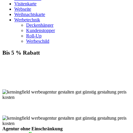
Visitenkarte
Webseite
Weihnachtskarte
Werbetechnik
Deckenhänger
Kundenstopper
Roll-Up
Werbeschild
Bis 5 % Rabatt
Für jede Buchung bei KENSINGFIELD, die Sie mit PayPal
bezahlen, gewähren wir Ihnen
bis zu 5 % Rabatt.
Einfach im Warenkorb auswählen!
Agentur ohne Einschränkung