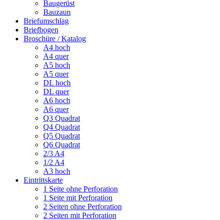
Baugerüst
Bauzaun
Briefumschlag
Briefbogen
Broschüre / Katalog
A4 hoch
A4 quer
A5 hoch
A5 quer
DL hoch
DL quer
A6 hoch
A6 quer
Q3 Quadrat
Q4 Quadrat
Q5 Quadrat
Q6 Quadrat
2/3 A4
1/2 A4
A3 hoch
Eintrittskarte
1 Seite ohne Perforation
1 Seite mit Perforation
2 Seiten ohne Perforation
2 Seiten mit Perforation