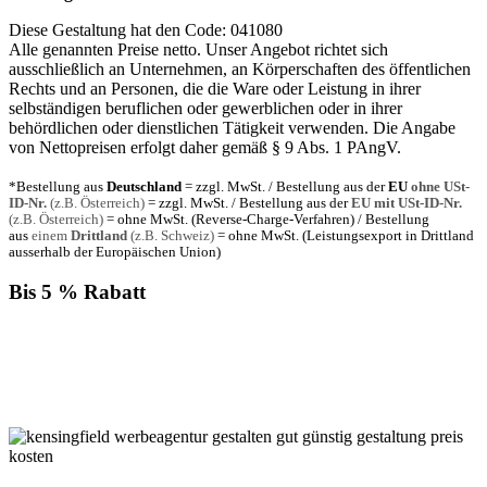
Diese Gestaltung hat den Code: 041080
Alle genannten Preise netto. Unser Angebot richtet sich
ausschließlich an Unternehmen, an Körperschaften des öffentlichen
Rechts und an Personen, die die Ware oder Leistung in ihrer
selbständigen beruflichen oder gewerblichen oder in ihrer
behördlichen oder dienstlichen Tätigkeit verwenden. Die Angabe
von Nettopreisen erfolgt daher gemäß § 9 Abs. 1 PAngV.
*Bestellung aus
Deutschland
= zzgl. MwSt. / Bestellung aus der
EU
ohne USt-
ID-Nr.
(z.B. Österreich)
= zzgl. MwSt. / Bestellung aus der
EU mit USt-ID-Nr.
(z.B. Österreich)
= ohne MwSt. (Reverse-Charge-Verfahren) / Bestellung
aus
einem
Drittland
(z.B. Schweiz)
= ohne MwSt. (Leistungsexport in Drittland
ausserhalb der Europäischen Union)
Bis 5 % Rabatt
Für jede Buchung bei KENSINGFIELD, die Sie mit PayPal
bezahlen, gewähren wir Ihnen
bis zu 5 % Rabatt.
Einfach im Warenkorb auswählen!