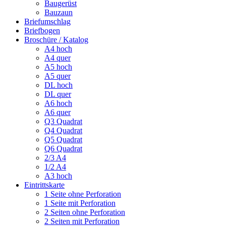
Baugerüst
Bauzaun
Briefumschlag
Briefbogen
Broschüre / Katalog
A4 hoch
A4 quer
A5 hoch
A5 quer
DL hoch
DL quer
A6 hoch
A6 quer
Q3 Quadrat
Q4 Quadrat
Q5 Quadrat
Q6 Quadrat
2/3 A4
1/2 A4
A3 hoch
Eintrittskarte
1 Seite ohne Perforation
1 Seite mit Perforation
2 Seiten ohne Perforation
2 Seiten mit Perforation