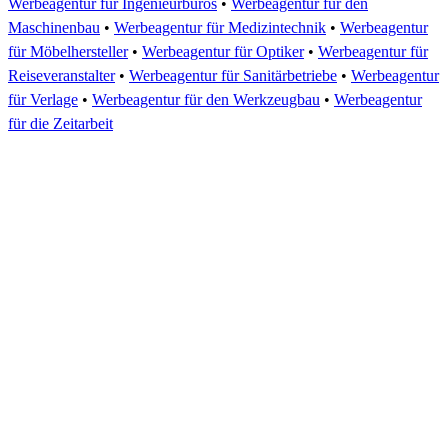
Werbeagentur für Ingenieurbüros
•
Werbeagentur für den
Maschinenbau
•
Werbeagentur für Medizintechnik
•
Werbeagentur
für Möbelhersteller
•
Werbeagentur für Optiker
•
Werbeagentur für
Reiseveranstalter
•
Werbeagentur für Sanitärbetriebe
•
Werbeagentur
für Verlage
•
Werbeagentur für den Werkzeugbau
•
Werbeagentur
für die Zeitarbeit