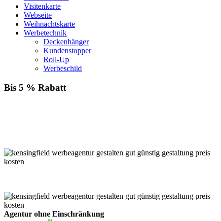
Visitenkarte
Webseite
Weihnachtskarte
Werbetechnik
Deckenhänger
Kundenstopper
Roll-Up
Werbeschild
Bis 5 % Rabatt
Für jede Buchung bei KENSINGFIELD, die Sie mit PayPal
bezahlen, gewähren wir Ihnen
bis zu 5 % Rabatt.
Einfach im Warenkorb auswählen!
Agentur ohne Einschränkung