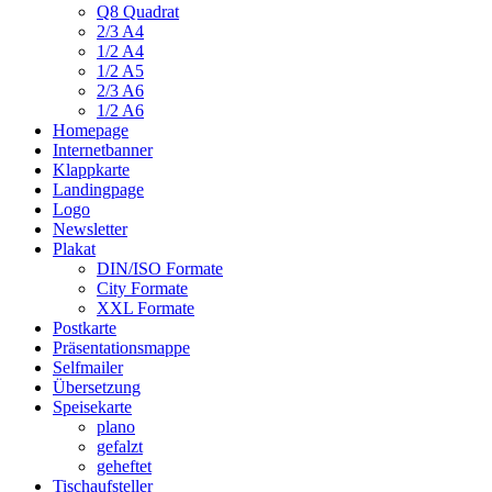
Q8 Quadrat
2/3 A4
1/2 A4
1/2 A5
2/3 A6
1/2 A6
Homepage
Internetbanner
Klappkarte
Landingpage
Logo
Newsletter
Plakat
DIN/ISO Formate
City Formate
XXL Formate
Postkarte
Präsentationsmappe
Selfmailer
Übersetzung
Speisekarte
plano
gefalzt
geheftet
Tischaufsteller