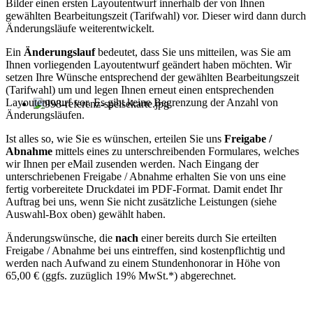
Bilder einen ersten Layoutentwurf innerhalb der von Ihnen
gewählten Bearbeitungszeit (Tarifwahl) vor. Dieser wird dann durch
Änderungsläufe weiterentwickelt.
Ein
Änderungslauf
bedeutet, dass Sie uns mitteilen, was Sie am
Ihnen vorliegenden Layoutentwurf geändert haben möchten. Wir
setzen Ihre Wünsche entsprechend der gewählten Bearbeitungszeit
(Tarifwahl) um und legen Ihnen erneut einen entsprechenden
Layoutentwurf vor. Es gibt keine Begrenzung der Anzahl von
Änderungsläufen.
Ist alles so, wie Sie es wünschen, erteilen Sie uns
Freigabe /
Abnahme
mittels eines zu unterschreibenden Formulares, welches
wir Ihnen per eMail zusenden werden. Nach Eingang der
unterschriebenen Freigabe / Abnahme erhalten Sie von uns eine
fertig vorbereitete Druckdatei im PDF-Format. Damit endet Ihr
Auftrag bei uns, wenn Sie nicht zusätzliche Leistungen (siehe
Auswahl-Box oben) gewählt haben.
Änderungswünsche, die
nach
einer bereits durch Sie erteilten
Freigabe / Abnahme bei uns eintreffen, sind kostenpflichtig und
werden nach Aufwand zu einem Stundenhonorar in Höhe von
65,00 € (ggfs. zuzüglich 19% MwSt.*) abgerechnet.