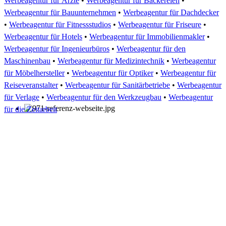
Werbeagentur für Ärzte
•
Werbeagentur für Bäckereien
•
Werbeagentur für Bauunternehmen
•
Werbeagentur für Dachdecker
•
Werbeagentur für Fitnessstudios
•
Werbeagentur für Friseure
•
Werbeagentur für Hotels
•
Werbeagentur für Immobilienmakler
•
Werbeagentur für Ingenieurbüros
•
Werbeagentur für den
Maschinenbau
•
Werbeagentur für Medizintechnik
•
Werbeagentur
für Möbelhersteller
•
Werbeagentur für Optiker
•
Werbeagentur für
Reiseveranstalter
•
Werbeagentur für Sanitärbetriebe
•
Werbeagentur
für Verlage
•
Werbeagentur für den Werkzeugbau
•
Werbeagentur
für die Zeitarbeit