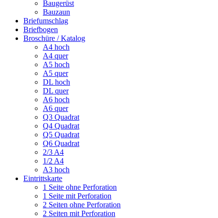
Baugerüst
Bauzaun
Briefumschlag
Briefbogen
Broschüre / Katalog
A4 hoch
A4 quer
A5 hoch
A5 quer
DL hoch
DL quer
A6 hoch
A6 quer
Q3 Quadrat
Q4 Quadrat
Q5 Quadrat
Q6 Quadrat
2/3 A4
1/2 A4
A3 hoch
Eintrittskarte
1 Seite ohne Perforation
1 Seite mit Perforation
2 Seiten ohne Perforation
2 Seiten mit Perforation