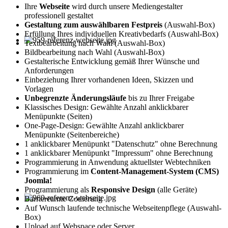
Ihre
Webseite
wird durch unsere Mediengestalter
professionell gestaltet
Gestaltung zum auswählbaren Festpreis
(Auswahl-Box)
Erfüllung Ihres individuellen Kreativbedarfs (Auswahl-Box)
Textbearbeitung nach Wahl (Auswahl-Box)
Bildbearbeitung nach Wahl (Auswahl-Box)
Gestalterische Entwicklung gemäß Ihrer Wünsche und
Anforderungen
Einbeziehung Ihrer vorhandenen Ideen, Skizzen und
Vorlagen
Unbegrenzte Änderungsläufe
bis zu Ihrer Freigabe
Klassisches Design: Gewählte Anzahl anklickbarer
Menüpunkte (Seiten)
One-Page-Design: Gewählte Anzahl anklickbarer
Menüpunkte (Seitenbereiche)
1 anklickbarer Menüpunkt "Datenschutz" ohne Berechnung
1 anklickbarer Menüpunkt "Impressum" ohne Berechnung
Programmierung in Anwendung aktuellster Webtechniken
Programmierung im
Content-Management-System (CMS)
Joomla!
Programmierung als
Responsive Design
(alle Geräte)
Barrierearme Codierung
Auf Wunsch laufende technische Webseitenpflege (Auswahl-
Box)
Upload auf Webspace oder Server