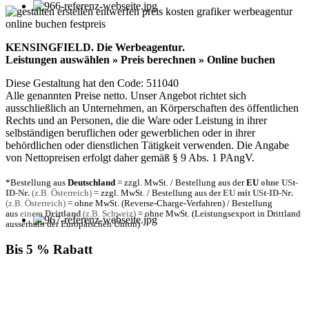
KENSINGFIELD.
Die Werbeagentur.
Leistungen auswählen » Preis berechnen » Online buchen
Diese Gestaltung hat den Code: 511040
Alle genannten Preise netto. Unser Angebot richtet sich
ausschließlich an Unternehmen, an Körperschaften des öffentlichen
Rechts und an Personen, die die Ware oder Leistung in ihrer
selbständigen beruflichen oder gewerblichen oder in ihrer
behördlichen oder dienstlichen Tätigkeit verwenden. Die Angabe
von Nettopreisen erfolgt daher gemäß § 9 Abs. 1 PAngV.
*Bestellung aus
Deutschland
= zzgl. MwSt. / Bestellung aus der
EU
ohne USt-
ID-Nr.
(z.B. Österreich)
= zzgl. MwSt. / Bestellung aus der
EU mit USt-ID-Nr.
(z.B. Österreich)
= ohne MwSt. (Reverse-Charge-Verfahren) / Bestellung
aus
einem
Drittland
(z.B. Schweiz)
= ohne MwSt. (Leistungsexport in Drittland
ausserhalb der Europäischen Union)
Bis 5 % Rabatt
Für jede Buchung bei KENSINGFIELD, die Sie mit PayPal
bezahlen, gewähren wir Ihnen
bis zu 5 % Rabatt.