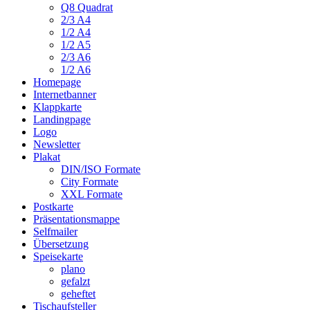
Q8 Quadrat
2/3 A4
1/2 A4
1/2 A5
2/3 A6
1/2 A6
Homepage
Internetbanner
Klappkarte
Landingpage
Logo
Newsletter
Plakat
DIN/ISO Formate
City Formate
XXL Formate
Postkarte
Präsentationsmappe
Selfmailer
Übersetzung
Speisekarte
plano
gefalzt
geheftet
Tischaufsteller