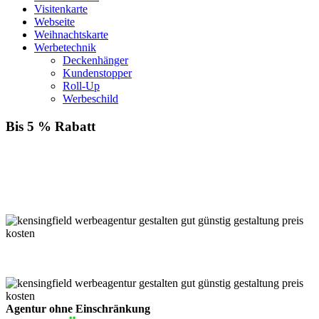
Visitenkarte
Webseite
Weihnachtskarte
Werbetechnik
Deckenhänger
Kundenstopper
Roll-Up
Werbeschild
Bis 5 % Rabatt
Für jede Buchung bei KENSINGFIELD, die Sie mit PayPal
bezahlen, gewähren wir Ihnen
bis zu 5 % Rabatt.
Einfach im Warenkorb auswählen!
Agentur ohne Einschränkung