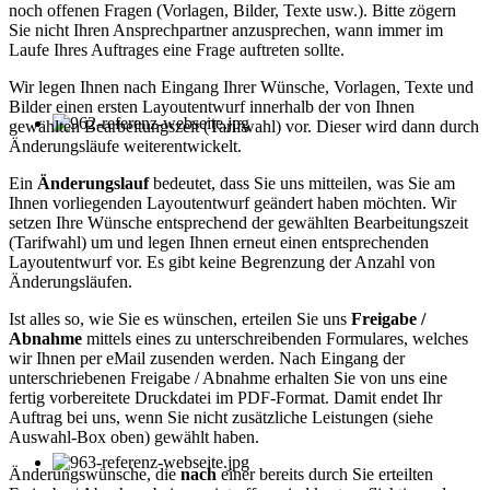
noch offenen Fragen (Vorlagen, Bilder, Texte usw.). Bitte zögern
Sie nicht Ihren Ansprechpartner anzusprechen, wann immer im
Laufe Ihres Auftrages eine Frage auftreten sollte.
Wir legen Ihnen nach Eingang Ihrer Wünsche, Vorlagen, Texte und
Bilder einen ersten Layoutentwurf innerhalb der von Ihnen
gewählten Bearbeitungszeit (Tarifwahl) vor. Dieser wird dann durch
Änderungsläufe weiterentwickelt.
Ein
Änderungslauf
bedeutet, dass Sie uns mitteilen, was Sie am
Ihnen vorliegenden Layoutentwurf geändert haben möchten. Wir
setzen Ihre Wünsche entsprechend der gewählten Bearbeitungszeit
(Tarifwahl) um und legen Ihnen erneut einen entsprechenden
Layoutentwurf vor. Es gibt keine Begrenzung der Anzahl von
Änderungsläufen.
Ist alles so, wie Sie es wünschen, erteilen Sie uns
Freigabe /
Abnahme
mittels eines zu unterschreibenden Formulares, welches
wir Ihnen per eMail zusenden werden. Nach Eingang der
unterschriebenen Freigabe / Abnahme erhalten Sie von uns eine
fertig vorbereitete Druckdatei im PDF-Format. Damit endet Ihr
Auftrag bei uns, wenn Sie nicht zusätzliche Leistungen (siehe
Auswahl-Box oben) gewählt haben.
Änderungswünsche, die
nach
einer bereits durch Sie erteilten